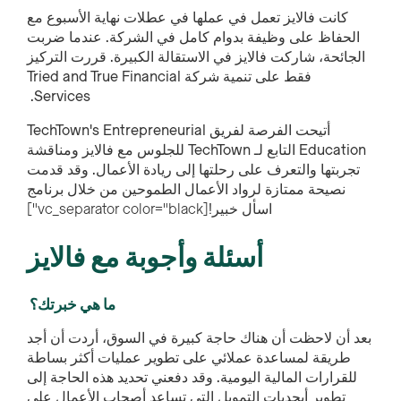
كانت فالايز تعمل في عملها في عطلات نهاية الأسبوع مع
الحفاظ على وظيفة بدوام كامل في الشركة. عندما ضربت
الجائحة، شاركت فالايز في الاستقالة الكبيرة. قررت التركيز
فقط على تنمية شركة Tried and True Financial
Services.
أتيحت الفرصة لفريق TechTown's Entrepreneurial
Education التابع لـ TechTown للجلوس مع فالايز ومناقشة
تجربتها والتعرف على رحلتها إلى ريادة الأعمال. وقد قدمت
نصيحة ممتازة لرواد الأعمال الطموحين من خلال برنامج
اسأل خبير!
[vc_separator color="black"]
أسئلة وأجوبة مع فالايز
ما هي خبرتك؟
بعد أن لاحظت أن هناك حاجة كبيرة في السوق، أردت أن أجد
طريقة لمساعدة عملائي على تطوير عمليات أكثر بساطة
للقرارات المالية اليومية. وقد دفعني تحديد هذه الحاجة إلى
تطوير أبجديات التمويل التي تساعد أصحاب الأعمال على