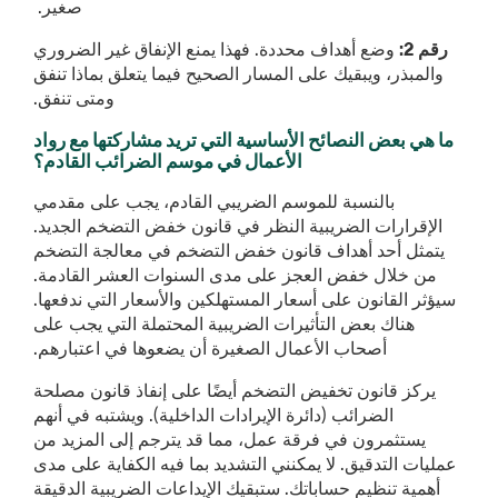
صغير.
رقم 2:
وضع أهداف محددة. فهذا يمنع الإنفاق غير الضروري
والمبذر، ويبقيك على المسار الصحيح فيما يتعلق بماذا تنفق
ومتى تنفق.
ما هي بعض النصائح الأساسية التي تريد مشاركتها مع رواد
الأعمال في موسم الضرائب القادم؟
بالنسبة للموسم الضريبي القادم، يجب على مقدمي
الإقرارات الضريبية النظر في قانون خفض التضخم الجديد.
يتمثل أحد أهداف قانون خفض التضخم في معالجة التضخم
من خلال خفض العجز على مدى السنوات العشر القادمة.
سيؤثر القانون على أسعار المستهلكين والأسعار التي ندفعها.
هناك بعض التأثيرات الضريبية المحتملة التي يجب على
أصحاب الأعمال الصغيرة أن يضعوها في اعتبارهم.
يركز قانون تخفيض التضخم أيضًا على إنفاذ قانون مصلحة
الضرائب (دائرة الإيرادات الداخلية). ويشتبه في أنهم
يستثمرون في فرقة عمل، مما قد يترجم إلى المزيد من
عمليات التدقيق. لا يمكنني التشديد بما فيه الكفاية على مدى
أهمية تنظيم حساباتك. ستبقيك الإيداعات الضريبية الدقيقة