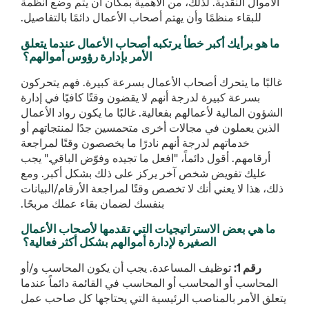
الأموال النقدية. لذلك، من الأهمية بمكان أن يتم وضع أنظمة
للبقاء منظمًا وأن يهتم أصحاب الأعمال دائمًا بالتفاصيل.
ما هو برأيك أكبر خطأ يرتكبه أصحاب الأعمال عندما يتعلق
الأمر بإدارة رؤوس أموالهم؟
غالبًا ما يتحرك أصحاب الأعمال بسرعة كبيرة. فهم يتحركون
بسرعة كبيرة لدرجة أنهم لا يقضون وقتًا كافيًا في إدارة
الشؤون المالية لأعمالهم بفعالية. غالبًا ما يكون رواد الأعمال
الذين يعملون في مجالات أخرى متحمسين جدًا لمنتجاتهم أو
خدماتهم لدرجة أنهم نادرًا ما يخصصون وقتًا لمراجعة
أرقامهم. أقول دائماً، "افعل ما تجيده وفوّض الباقي." يجب
عليك تفويض شخص آخر يركز على ذلك بشكل أكبر. ومع
ذلك، هذا لا يعني أنك لا تخصص وقتًا لمراجعة الأرقام/البيانات
بنفسك لضمان بقاء عملك مربحًا.
ما هي بعض الاستراتيجيات التي تقدمها لأصحاب الأعمال
الصغيرة لإدارة أموالهم بشكل أكثر فعالية؟
رقم 1:
توظيف المساعدة. يجب أن يكون المحاسب و/أو
المحاسب أو المحاسب أو المحاسب في القائمة دائماً عندما
يتعلق الأمر بالمناصب الرئيسية التي يحتاجها كل صاحب عمل