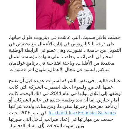
حصلت فالايز سميث، التي عاشت في ديترويت طوال حياتها،
على درجة البكالوريوس في إدارة الأعمال مع تخصص في
التمويل من جامعة دافنبورت. وهي عضو في الرابطة الوطنية
لمحترفي الضرائب، وحاصلة على شهادة مؤسسة أعمال
معتمدة من الأقليات، وباحثة افتتاحية في برنامج غولدمان
ساكس للسود في مجال الأعمال، مليون امرأة سوداء.
عملت فاليس في نفس الشركة لسنوات عديدة قبل أن تفتتح
عملها الخاص. ولسوء الحظ، اضطرت الشركة التي كانت
توظفها إلى إغلاق أبوابها في عام 2014. في ذلك الوقت، كانت
أمام خيارين: إما أن تجد وظيفة جديدة في عالم الشركات أو
أن تأخذ معرفتها وخبرتها بمفردها. ومن هناك، ولدت شركتها
Tried and True Financial Services
في يناير 2015، حيث
جمعت بين مهاراتها في إعداد ضرائب الدخل التي طورتها
وبين تسوية المحافظ (أي مسك الدفاتر).