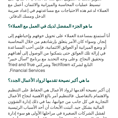
تبسيط عمليات المحاسبة والميزانية والائتمان. أعمل مع
العملاء لدعم هذه الاحتياجات مع مساعدتهم في إعداد ضريبة
الدخل ومسك الدفاتر.
ما هو الجزء المفضل لديك في العمل مع العملاء؟
أنا أستمتع بمساعدة العملاء على تحويل خوفهم وإحباطهم إلى
إنجاز. وسواء كان الأمر يتعلق بإرشادهم من خلال المحاسبة
أو وضع الميزانية أو العوائق الائتمانية، فإنني أحب المساعدة
في إزالة تلك العوائق حتى يتمكنوا من الوصول إلى أهدافهم
وتحقيق النجاح. وعلى وجه التحديد مع برنامج "اسأل خبير"
التابع لشركة TechTown وشركتي Tried and True
Financial Services.
ما هي أكبر نصيحة تقدمها لرواد الأعمال الجدد؟
إن أكبر نصيحة أقدمها لرواد الأعمال هي الحفاظ على التنظيم
والاهتمام بالتفاصيل. فالتنظيم أمر بالغ الأهمية لنجاح الأعمال
التجارية في كل جانب من جوانبها، بما في ذلك إدارة الشؤون
المالية بشكل جيد. أثبتت الأبحاث أن أحد الأسباب الرئيسية
لفشل الشركات الصغيرة في مراحلها الأولى هو سوء إدارة