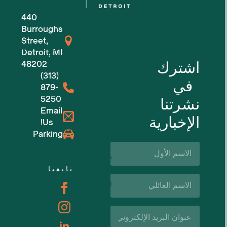
440
للشركات الصغيرة
Burroughs
Street,
للشركات الناشئة في مجال التكنولوجيا
Detroit, MI
اشترك
48202
مساحات عمل مرنة
(313)
في
879-
5250
نشرتنا
حجوزات الأماكن
Email
الإخبارية
Us!
الفعاليات القادمة
Parking
الاسم
الأول*
دعم الأعمال والموارد
تابعنا
اسم
الوظائف
العائلة*
البريد
الإلكتروني*