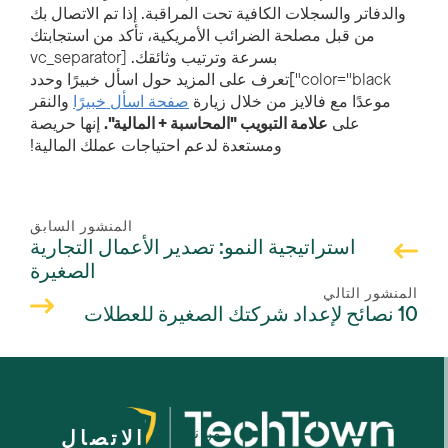
والدفاتر والسجلات الكافية تحت المراقبة. إذا تم الاتصال بك
من قبل مصلحة الضرائب الأمريكية، تأكد من استجابتك
بسرعة وترتيب وثائقك.
[vc_separator
color="black"
]تعرف على المزيد حول اسأل خبيرًا وحدد
موعدًا مع فالايز من خلال زيارة
صفحة اسأل خبيرًا
والنقر
على
علامة التبويب "المحاسبة + المالية".
إنها حريصة
ومستعدة لدعم احتياجات عملك المالية!
المنشور السابق
استراتيجية النمو: تصدير الأعمال التجارية
الصغيرة
المنشور التالي
10 نصائح لإعداد شركتك الصغيرة للعطلات
من نحن
الاتصال