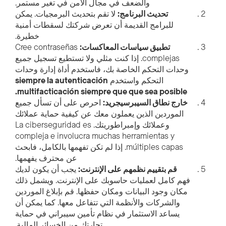
والضعف في مجال الأمن في تغير مستمر.
تحديث البرنامج:
لا تقم بتحديث البرمجيات. يمكن
للبرامج القديمة أن تعرض شركتك لسقطات أمنية
خطيرة.
تطبيق سياسات المعاكسات:
Cree contraseñas
complejas. إذا كنت مثلي ولا تستطيع تسجيل جميع
وحدات التحكم الخاصة بك، فاستخدم أداة إدارة وحدات
التحكم واستخدم
siempre la autenticación
multifacticación siempre que que sea posible.
خارج نطاق السيبرسيجريد:
احرص على أن تسأل جميع
الموردين الذين يعملون معك عن كيفية حماية عملائك
وعملائك وإمبراطوريتك. La ciberseguridad es
compleja e involucra muchas herramientas y
múltiples capas. إذا لم تكن تفهمها بالكامل، فابحث
عن محترف يفهمها.
قم بتقييم نظمهم على الإنترنت:
يجب أن يكون لديك
فهم كامل لعمليات حاسوبك على الإنترنت. ويشمل ذلك
مكان وجود البيانات ومكان حفظها. قم بإبلاغ الموردين
والشركات والأنظمة التي تتفاعل معها. كما يمكن أن
يساعد الاستثمار في نظام تأمين سيبراني في حماية
تجارتك من الخسائر المالية.