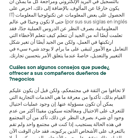
بالتسجيل في البريد الإلكتروني ومراجعة كل ما يمكن أن
يكون خارجًا عن المألوف. بالإضافة إلى ذلك، احرص على
الحصول على بعض المعلومات عن تكنولوجيا المعلومات (IT
por sus sus siglas en inglés) حتى لا تكون وحيدًا في عالم
المعلوماتية. بصرف النظر عن الدروس العملية جدًا، فقد
تعلمت أيضًا أنه من الجيد أن تتعلم كيف تتعلم الأخطاء التي
ارتكبتها في العمل، ولكن من الجيد أيضًا أن تغير شكل
التعامل مع الأمور لتبقى على ما يرام. لا يوجد شيء سيء في
التغيير والتعديل، خاصةً عندما يتعلق الأمر بتحسين تجارتك.
¿Cuáles son algunos consejos que puede
offrecer a sus compañeros dueñeros de
negocios?
لا تخافوا من الثقة في مجتمعكم، ولكن قبل أن يكون عليكم
القيام بذلك، تأكدوا من معرفة ما هي الخدمات التجارية التي
يمكن أن تكون مسؤولة عنها. إن وجود عمليات احتيال
للتعرف على الاحتيال ومعالجته سيكون مفيدًا أكثر من عدم
وجود أي شيء. بصرف النظر عن ذلك، تأكد من أن المجتمع
في هذه الحالة يستجيب. إذا كنت في مجتمع واحد ولم تقم
بالتعرف على الأشخاص الذين يركبونه، فقد حان الوقت الآن
للقيام بذلك. تعرّف على جميع الأشخاص الذين يمكنهم أو لا