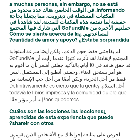
a muchas personas, sin embargo, no se está
informando. في الوقت الحاضر، هناك عدد محدود من
المكتبات المستقلة في ديترويت، مما يجعلنا بحاجة
حقيقية لما تقدمه هذه المكتبات للمدينة. لقد شاهدنا في
حملتهم الأخيرة من GoFundMe التي شارك فيها المجتمع
لمساعدتهم. ¿Cómo se siente acerca de la
cantidad de amor y apoyo? ¿Estaba sorprendida?
لم يفاجئني فقط حجم الدعم، ولكن أيضًا سرعة استجابة
المجتمع لإنقاذنا. لقد تأثرت كثيرًا عندما رأيت أن GoFundMe
قد حقق هدفه في 10 أيام. بالتأكيد جعلني أشعر بأن ما أقوم به
هو أمر يستحق العناء، وجعلني أتطلع إلى المستقبل، ليس
فقط من أجل الحرية، ولكن أيضًا من أجل حب الإنسانية من
أجل السلام. ¡Definitivivamente es cierto que la gente
todavía le libros impresos y la comunidad quiere que
nos quedemos! إنه أمر مؤثر حقًا.
¿Cuáles son las lecciones las lecciones
aprendidas de esta experiencia que puede
shareir con otros?
احرص على متابعة إجراءاتك مع الأشخاص الذين يقومون