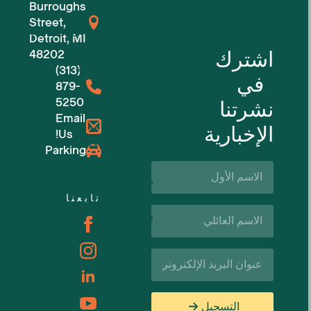
Burroughs
Street,
للشركات الناشئة في مجال التكنولوجيا
Detroit, MI
اشترك
48202
مساحات عمل مرنة
(313)
في
879-
5250
نشرتنا
حجوزات الأماكن
Email
الإخبارية
Us!
الفعاليات القادمة
Parking
الاسم
الأول*
دعم الأعمال والموارد
تابعنا
اسم
الوظائف
العائلة*
البريد
الإلكتروني*
التسجيل