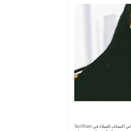
شون ماكغواير هو عالم أنثروبولوجيا الأعمال والباحث النوعي وكبير أخصائي اكتشاف العملاء في TechTown