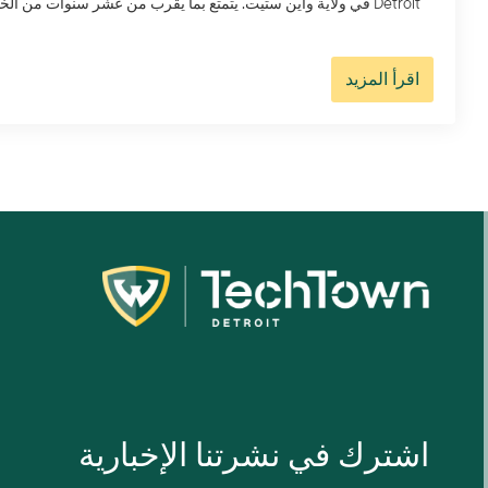
Detroit في ولاية واين ستيت. يتمتع بما يقرب من عشر سنوات من ا
اقرأ المزيد
اشترك في نشرتنا الإخبارية