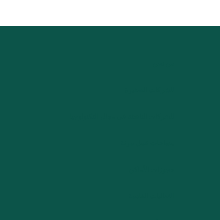
من نحن
للشركات الصغيرة
للشركات الناشئة في مجال التكنولوجيا
مساحات عمل مرنة
حجوزات الأماكن
الفعاليات القادمة