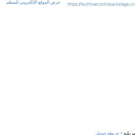
عرض الموقع الإلكتروني للمنظم
https://techtown.zohobackstage.c
مريكية
+ خريطة جوجل