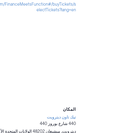
om/FinanceMeetsFunction#/buyTickets/s
electTickets?lang=en
المكان
تيك تاون ديترويت
440 شارع بوروز 440
ديترويت
,
ميشيغان
48202
الولايات المتحدة الأ