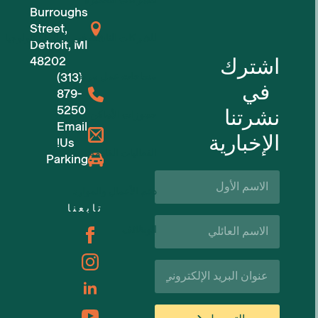
Burroughs
Street,
للشركات الناشئة في مجال التكنولوجيا
Detroit, MI
اشترك
48202
مساحات عمل مرنة
(313)
في
879-
5250
نشرتنا
حجوزات الأماكن
Email
الإخبارية
Us!
الفعاليات القادمة
Parking
الاسم
الأول*
دعم الأعمال والموارد
تابعنا
اسم
الوظائف
العائلة*
البريد
الإلكتروني*