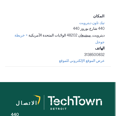
المكان
تيك تاون ديترويت
440 شارع بوروز 440
ديترويت
,
ميشيغان
48202
الولايات المتحدة الأمريكية
+ خريطة
جوجل
الهاتف
3138500832
عرض الموقع الإلكتروني للموقع
من نحن
الاتصال
440
للشركات الصغيرة