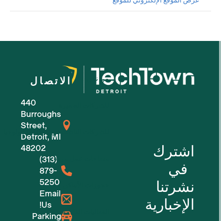
عرض الموقع الإلكتروني للموقع
من نحن
الاتصال
440
للشركات الصغيرة
Burroughs
Street,
للشركات الناشئة في مجال التكنولوجيا
Detroit, MI
اشترك
48202
مساحات عمل مرنة
(313)
في
879-
5250
نشرتنا
حجوزات الأماكن
Email
الإخبارية
Us!
الفعاليات القادمة
Parking