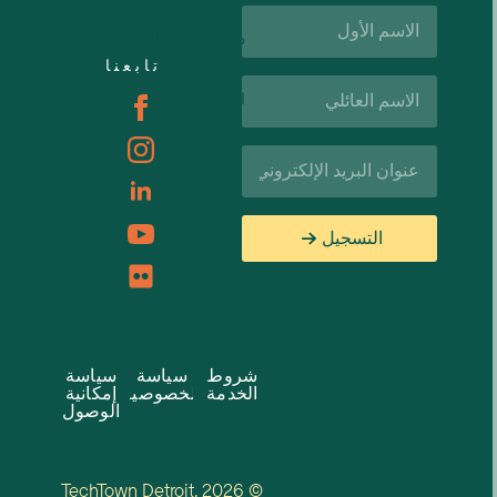
الاسم
الأول*
دعم الأعمال والموارد
تابعنا
اسم
الوظائف
العائلة*
البريد
الإلكتروني*
التسجيل
شروط
سياسة
سياسة
الخدمة
الخصوصية
إمكانية
الوصول
© 2026 TechTown Detroit.