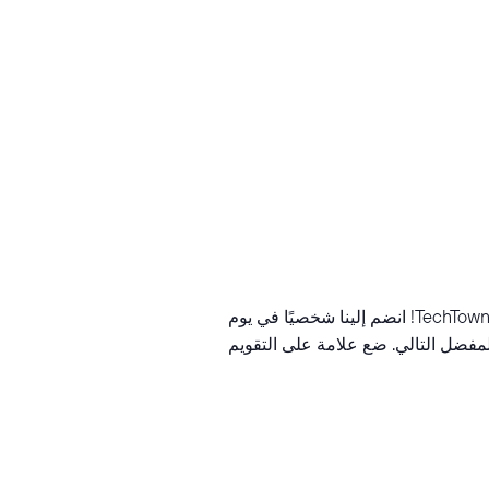
جرب أفضل ما في مجتمع الأعمال الصغيرة في ديترويت في "ذا شوب"، سوق التجزئة المنبثق الشهري في TechTown Detroit! انضم إلينا شخصيًا في يوم
لمفضل التالي. ضع علامة على التقويم