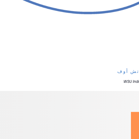
اتش أوف
WSU Indu