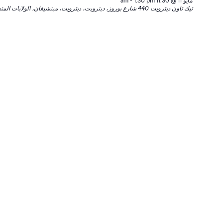
مايو 11 @ 11:30 am
1:30 pm
-
تيك تاون ديترويت
440 شارع بوروز، ديترويت، ديترويت، ميتشيغان، الولايات المتحدة الأمريكية