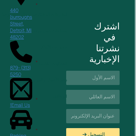
440
للشركات الناشئة في مجال التكنولوجيا
Burroughs
اشترك
Street,
Detroit, MI
مساحات عمل مرنة
في
48202
نشرتنا
حجوزات الأماكن
الإخبارية
الفعاليات القادمة
(313) 879-
الاسم
5250
الأول*
دعم الأعمال والموارد
اسم
الوظائف
العائلة*
Email Us!
البريد
الإلكتروني*
التسجيل