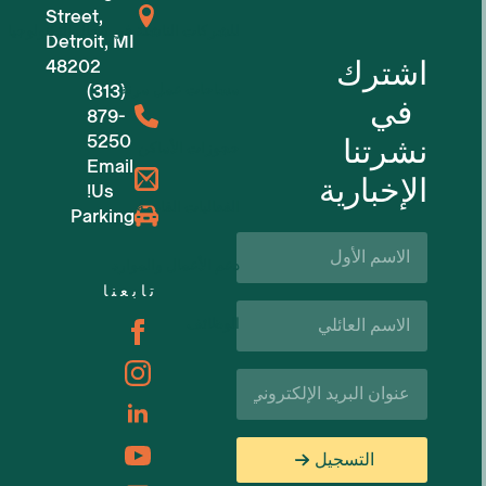
Street,
للشركات الناشئة في مجال التكنولوجيا
Detroit, MI
اشترك
48202
مساحات عمل مرنة
(313)
في
879-
5250
نشرتنا
حجوزات الأماكن
Email
الإخبارية
Us!
الفعاليات القادمة
Parking
الاسم
الأول*
دعم الأعمال والموارد
تابعنا
اسم
الوظائف
العائلة*
البريد
الإلكتروني*
التسجيل