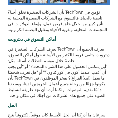
نؤمن في TechTown بأن الشركات الصغيرة تخلق أحياءً
نابضة بالحياة. فالتسوق مع الشركات الصغيرة المحلية له
تأثير كبير من خلال خلق فرص عمل، وإبقاء الدولارات في
المجتمعات المحلية، وتقوية الأحياء وتقليل البصمة الكربونية.
أماكن التسوق في ديترويت
يعرف الجميع أن TechTown يعرف الشركات الصغيرة في
ديترويت. يتلقى فريقنا الكثير من الأسئلة حول أماكن التسوق،
خاصةً خلال موسم العطلات. أسئلة مثل:
"أين يمكنني الحصول على هذا الشيء المحدد؟" أو "أين يجب
أن أذهب عندما أكون في كوركتاون؟" أو "هل تعرف شخصًا
ما يعمل (املأ الفراغ)؟ يفخر الموظفون في TechTown بأن
يكونوا جزءًا من رحلة جميع أعمال الخريجين لدينا، ويسعدنا
دائمًا تقديم التوصيات. ولكننا أردنا أن نجد طريقة لتسليط
الضوء على جميع هذه الشركات من أجلك في مكان واحد.
الحل
سرعان ما أدركنا أن الحل الأبسط كان موقعاً إلكترونياً يتيح