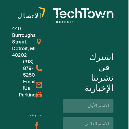
من نحن
الاتصال
440
للشركات الصغيرة
Burroughs
Street,
للشركات الناشئة في مجال التكنولوجيا
Detroit, MI
اشترك
48202
مساحات عمل مرنة
(313)
في
879-
5250
نشرتنا
حجوزات الأماكن
Email
الإخبارية
Us!
الفعاليات القادمة
Parking
الاسم
الأول*
دعم الأعمال والموارد
تابعنا
اسم
الوظائف
العائلة*