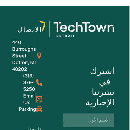
من نحن
الاتصال
440
للشركات الصغيرة
Burroughs
Street,
للشركات الناشئة في مجال التكنولوجيا
Detroit, MI
اشترك
48202
مساحات عمل مرنة
(313)
في
879-
5250
نشرتنا
حجوزات الأماكن
Email
الإخبارية
Us!
الفعاليات القادمة
Parking
الاسم
الأول*
دعم الأعمال والموارد
تابعنا