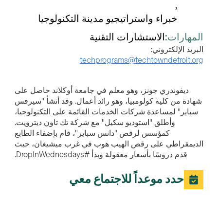
خبراء واستراتيجيو مدينة التكنولوجيا
المهارات:
الاستشارات التقنية
البريد الإلكتروني:
techprograms@techtowndetroit.org
ديفوندري جونز، وهو معلم في جامعة أوكلاند حاصل على
شهادة من كلية كولومبيا، وهو رائد أعمال. وقد أنشأ "سيرفس
سباير" لمساعدة شركات الخدمات القائمة على التكنولوجيا،
وأطلق "استوديو سكيل" مع شركة تك تاون ديترويت.
كمؤسس لرقص "دانس سباير"، قام بإضفاء الطابع
الديمقراطي على رقص الهيب هوب في غرب ميشيغان، حيث
قدم دروسًا بأسعار معقولة وبدأ #DropInWednesdays.
حدد موعداً للاجتماع معي