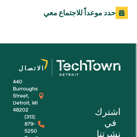
حدد موعداً للاجتماع معي
من نحن
الاتصال
440
للشركات الصغيرة
Burroughs
Street,
للشركات الناشئة في مجال التكنولوجيا
Detroit, MI
اشترك
48202
مساحات عمل مرنة
(313)
في
879-
5250
نشرتنا
حجوزات الأماكن