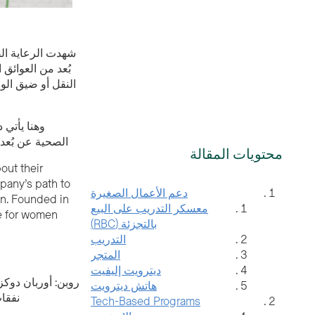
بُعد من العوائق
النقل أو ضيق الو
وهنا يأتي 
الصحية عن بُعد 
محتويات المقالة
out their
mpany’s path to
دعم الأعمال الصغيرة
معسكر التدريب على البيع
re for women
بالتجزئة (RBC)
التدريب
المتجر
ديترويت إليفيت
روبن: أوربان دوكز
هاتش ديترويت
نفقات
Tech-Based Programs