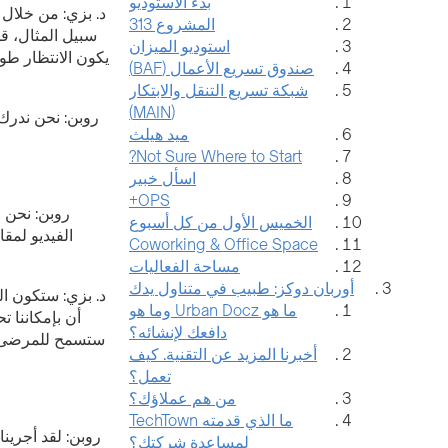
بدء الاستوديو
د. بزي: من خلال
المشروع 313
استوديو الميزان
صندوق تسريع الأعمال (BAF)
شبكة تسريع التنقل والابتكار
(MAIN)
روبن: نحن ندرك 
ميد هيلث
Not Sure Where to Start?
اسأل خبير
OPS+
الخميس الأول من كل أسبوع
الفيديو لمق
Coworking & Office Space
مساحة الفعاليات
أوربان دوكز: طبيب في متناول يدك
ما هو Urban Docz وما هو
أن بإمكاننا ت
دافعك لإنشائه؟
ستسمح للمرضى في
أخبرنا المزيد عن التقنية. كيف
تعمل؟
من هم عملاؤك؟
ما الذي قدمته TechTown
لمساعدة شركتك؟