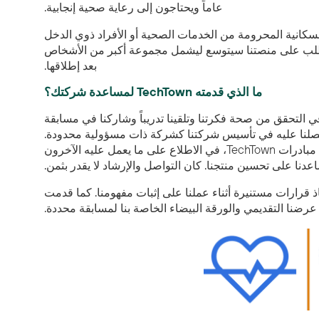
عاماً ويحتاجون إلى رعاية صحية إنجابية.
السكانية المحرومة من الخدمات الصحية أو الأفراد ذوي الدخل
الطلب على منصتنا سيتوسع ليشمل مجموعة أكبر من الأشخاص
بعد إطلاقها.
ما الذي قدمته TechTown لمساعدة شركتك؟
 التحقق من صحة فكرتنا وتلقينا تدريباً وشاركنا في مسابقة
ذي حصلنا عليه في تأسيس شركتنا كشركة ذات مسؤولية محدودة.
وبالإضافة إلى ذلك، ساعدتنا الفعاليات التي استضافتها مبادرة MedHealth، وهي إحدى مبادرات TechTown، في الاطلاع على ما يعمل عليه الآخرون
عدنا على تحسين منتجنا. كان التواصل والإرشاد لا يقدر بثمن.
Te وMedHealth في جمع البيانات لاتخاذ قرارات مستنيرة أثناء عملنا على إثبات مفهومنا. كما قدمت