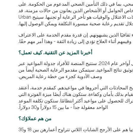
 صحي، بما في ذلك التأمين الصحي المدعوم من الحكومة. على
ر شهوراً للحصول على برنامج Medicaid، وبالنسبة للأشخاص الحوامل أو الأشخاص الذين يعانون من حالات مزمنة، قد
يكون الانتظار طويلاً جداً. أحد أكبر الأسباب التي تجعل الأطباء أمثالي يرون زيادة في معدلات الاعتلال والوفيات هو تأخر الرعاية أو تجنبها. سيتيح Urban
قافيًا الذين يشبهونهم. إن قدرة مقدم الخدمة على الاعتراف
قيمهم أثناء العلاج تؤدي إلى زيادة الثقة - وهذا أمر مهم حقًا.
أخبرنا المزيد عن التقنية. كيف تعمل؟
روبن: نحن الآن في طور بناء منصتنا ونخطط لإطلاق إثبات المفهوم في منتصف إلى أواخر عام 2024. ستتيح المنصة للأفراد جدولة المواعيد عبر
وثيق نتائج المواعيد. سيتمكن مقدمو الرعاية الصحية أيضاً من
وصف الأدوية كجزء من خطة رعاية المريض.
 جميع معلومات المرضى ونسخ المحادثات التي أجروها في مواعيدهم. كمقدم خدمة، أعتقد
يام بذلك بأمان وكفاءة. ستكون هناك أيضًا ميزة الفوترة التي
ك للحصول على مواعيد أكثر انتظامًا. ستكون تكلفة الموعد
الواحد معقولة جداً - ما بين 15 دولاراً و30 دولاراً.
من هم عملاؤك؟
روبن: لقد أجرينا أكثر من 300 مقابلة ووجدنا أن أوائل من يتبنون هذا النوع من التكنولوجيا هم على الأرجح الشابات اللاتي تتراوح أعمارهن بين 18 و35