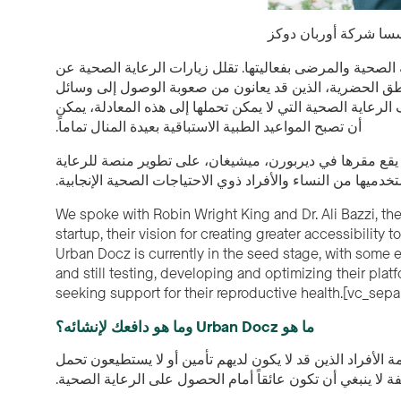
سسا شركة أوربان دوكز
 منذ عام 2020، مما أدهش مقدمي الرعاية الصحية والمرضى بفعاليتها. تقلل زيارات الرعاية الصحية عن
اطق الحضرية، الذين قد يعانون من صعوبة الوصول إلى وسائل
لرعاية الصحية التي لا يمكن تحملها إلى هذه المعادلة، يمكن
أن تصبح المواعيد الطبية الاستباقية بعيدة المنال تماماً.
تي يقع مقرها في ديربورن، ميشيغان، على تطوير منصة للرعاية
دميها من النساء والأفراد ذوي الاحتياجات الصحية الإنجابية.
We spoke with Robin Wright King and Dr. Ali Bazzi, th
startup, their vision for creating greater accessibilit
202, Urban Docz is currently in the seed stage, with some early revenue and customers
and still testing, developing and optimizing their pla
seeking support for their reproductive health.[vc_sepa
ما هو Urban Docz وما هو دافعك لإنشائه؟
 الأفراد الذين قد لا يكون لديهم تأمين أو لا يستطيعون تحمل
فة لا ينبغي أن تكون عائقاً أمام الحصول على الرعاية الصحية.