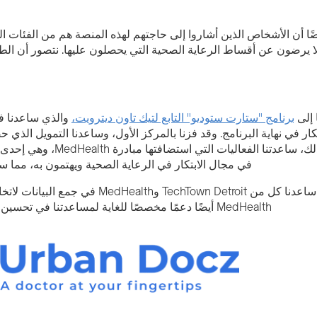
يضًا أن الأشخاص الذين أشاروا إلى حاجتهم لهذه المنصة هم من الفئات 
لا يرضون عن أقساط الرعاية الصحية التي يحصلون عليها. نتصور أن 
 إلى
برنامج "ستارت ستوديو" التابع لتيك تاون ديترويت،
والذي ساعدنا في
ار في نهاية البرنامج. وقد فزنا بالمركز الأول، وساعدنا التمويل ال
في مجال الابتكار في الرعاية الصحية ويهتمون به، مما سا
روبن: ساعدنا كل من chTown Detroit
MedHealth أيضًا دعمًا مخصصًا للغاية لمساعدتنا في تحسين عرضنا التقديمي والورقة البيضاء الخاصة بنا لمسابقة محددة.