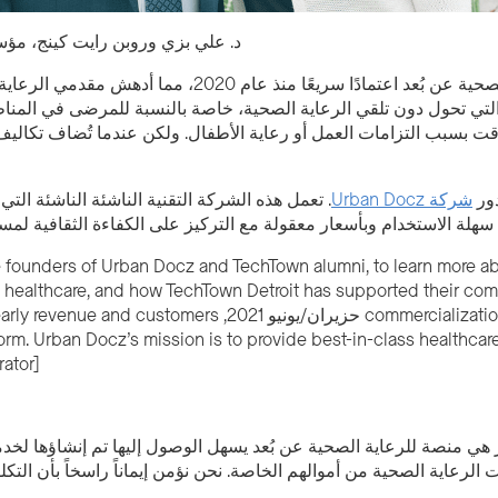
د. علي بزي وروبن رايت كينج، مؤ
شهدت الرعاية الصحية عن بُعد اعتمادًا سريعًا
 التي تحول دون تلقي الرعاية الصحية، خاصة بالنسبة للمرضى في المن
قت بسبب التزامات العمل أو رعاية الأطفال. ولكن عندما تُضاف تكاليف ا
دور
شركة Urban Docz
. تعمل هذه الشركة التقنية الناشئة الناشئة ال
سهلة الاستخدام وبأسعار معقولة مع التركيز على الكفاءة الثقافية لمستخ
e founders of Urban Docz and TechTown alumni, to learn more ab
y to healthcare, and how TechTown Detroit has supported their co
commercialization. Founded in حزيران/يونيو 1
tform. Urban Docz’s mission is to provide best-in-class healthca
rator]
 هي منصة للرعاية الصحية عن بُعد يسهل الوصول إليها تم إنشاؤها لخدمة
 الرعاية الصحية من أموالهم الخاصة. نحن نؤمن إيماناً راسخاً بأن التكل