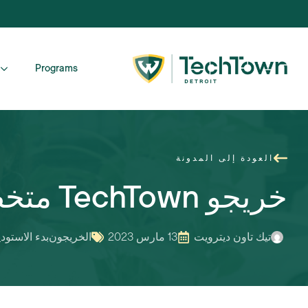
Programs
العودة إلى المدونة
خريجو TechTown متخصصون في الصحة الإنجابية الافتراضية للمرأة
تيك تاون ديترويت
13 مارس 2023
الخريجون
بدء الاستودي