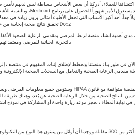
 اكتشافنا للعملاء، أدركنا أن بعض الأشخاص ببساطة ليس لديهم تأمين
سبيل المثال، قد يستغرق الأم
Docz تحقيق نتائج صحية إيجابية من خلال تقديم رعاية صحية ميسورة التكلفة ويمكن الوصول إليها.
مدى أهمية إنشاء منصة لربط المرضى بمقدمي الرعاية الصحية الأكفاء ث
بالتجربة الحياتية للمرضى ومعتقداتهم و
ابلة مقدمي الرعاية الصحية والتعامل مع السجلات الصحية الإلكترونية وت
د. بزي: ستكون المنصة متوافقة مع قانون HIPAA وستؤمن
حسين النتائج الصحية من خلال الرعاية الصحية عن بُعد، وهناك طريقة للق
 نهاية المطاف بحجز موعد زيارة واحدة أو المشاركة في نموذج اشترا