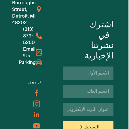
Burroughs
Street,
للشركات الناشئة في مجال التكنولوجيا
Detroit, MI
اشترك
48202
مساحات عمل مرنة
(313)
في
879-
5250
نشرتنا
حجوزات الأماكن
Email
الإخبارية
Us!
الفعاليات القادمة
Parking
الاسم
الأول*
دعم الأعمال والموارد
تابعنا
اسم
الوظائف
العائلة*
البريد
الإلكتروني*
التسجيل