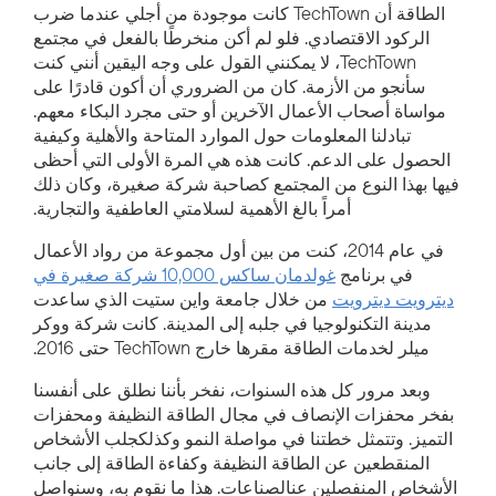
الطاقة أن TechTown كانت موجودة من أجلي عندما ضرب
الركود الاقتصادي. فلو لم أكن منخرطًا بالفعل في مجتمع
TechTown، لا يمكنني القول على وجه اليقين أنني كنت
سأنجو من الأزمة. كان من الضروري أن أكون قادرًا على
مواساة أصحاب الأعمال الآخرين أو حتى مجرد البكاء معهم.
تبادلنا المعلومات حول الموارد المتاحة والأهلية وكيفية
الحصول على الدعم. كانت هذه هي المرة الأولى التي أحظى
فيها بهذا النوع من المجتمع كصاحبة شركة صغيرة، وكان ذلك
أمراً بالغ الأهمية لسلامتي العاطفية والتجارية.
في عام 2014، كنت من بين أول مجموعة من رواد الأعمال
في برنامج
غولدمان ساكس 10,000 شركة صغيرة في
ديترويت
ديترويت
من خلال جامعة واين ستيت
الذي ساعدت
مدينة التكنولوجيا في جلبه إلى المدينة. كانت شركة ووكر
ميلر لخدمات الطاقة
مقرها
خارج
TechTown حتى
2016
.
وبعد مرور كل هذه السنوات، نفخر بأننا نطلق على أنفسنا
بفخر محفزات الإنصاف في مجال الطاقة النظيفة ومحفزات
التميز. وتتمثل خطتنا في مواصلة النمو وكذلك
جلب الأشخاص
المنقطعين عن الطاقة النظيفة وكفاءة الطاقة إلى جانب
الأشخاص المنفصلين عن
الصناعات
. هذا ما نقوم به، وسنواصل