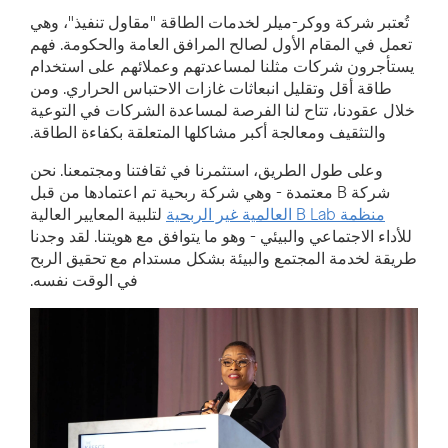
تُعتبر شركة ووكر-ميلر لخدمات الطاقة "مقاول تنفيذ"، وهي
تعمل في المقام الأول لصالح المرافق العامة والحكومة. فهم
يستأجرون شركات مثلنا لمساعدتهم وعملائهم على استخدام
طاقة أقل وتقليل انبعاثات غازات الاحتباس الحراري. ومن
خلال عقودنا، تتاح لنا الفرصة لمساعدة الشركات في التوعية
والتثقيف ومعالجة أكبر مشاكلها المتعلقة بكفاءة الطاقة.
وعلى طول الطريق، استثمرنا في ثقافتنا ومجتمعنا. نحن
شركة B معتمدة - وهي شركة ربحية تم اعتمادها من قبل
منظمة B Lab العالمية غير الربحية
لتلبية المعايير العالية
للأداء الاجتماعي والبيئي - وهو ما يتوافق مع هويتنا. لقد وجدنا
طريقة لخدمة المجتمع والبيئة بشكل مستدام مع تحقيق الربح
في الوقت نفسه.