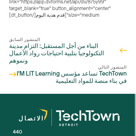
link="https://app.dvforms.net/api/dv/875y99″
target_blank="true" button_alignment="center"
size="medium"]قدم هدية اليوم[/dt_button]
المنشور السابق
البناء من أجل المستقبل: التزام مدينة
التكنولوجيا بتلبية احتياجات رواد الأعمال
ونموهم
المنشور التالي
TechTown تساعد مؤسس I'M LIT Learning
في بناء منصة للمواد التعليمية
من نحن
الاتصال
440
للشركات الصغيرة