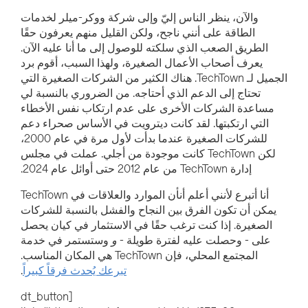
والآن، ينظر الناس إليّ وإلى شركة ووكر-ميلر لخدمات
الطاقة على أنني ناجح، ولكن القليل منهم يعرفون حقًا
الطريق الصعب الذي سلكته للوصول إلى ما أنا عليه الآن.
يعرف أصحاب الأعمال الصغيرة، ولهذا السبب، أقوم برد
الجميل لـ TechTown. هناك الكثير من الشركات الصغيرة التي
تحتاج إلى الدعم الذي أحتاجه. من الضروري بالنسبة لي
مساعدة الشركات الأخرى على عدم ارتكاب نفس الأخطاء
التي ارتكبتها. لقد كانت ديترويت في الأساس صحراء دعم
للشركات الصغيرة عندما بدأت لأول مرة في عام 2000،
لكن TechTown كانت موجودة من أجلي. عملت في مجلس
إدارة TechTown من عام 2012 حتى أوائل عام 2024.
أنا أتبرع
لأنني أعلم أن
أن
الموارد والعلاقات في TechTown
يمكن أن تكون الفرق بين النجاح والفشل بالنسبة للشركات
الصغيرة. إذا كنت ترغب حقًا في الاستثمار في كيان يحصل
على
-
وحصلت عليه لفترة طويلة
-
و
وستستمر في خدمة
المجتمع المحلي، فإن TechTown هي المكان المناسب.
تبرعك يُحدث فرقاً كبيراً
.
[dt_button