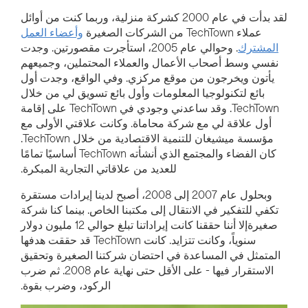
لقد بدأت في عام 2000 كشركة منزلية، وربما كنت من أوائل
عملاء TechTown من الشركات الصغيرة
وأعضاء العمل
المشترك
. وحوالي عام 2005، استأجرت مقصورتين. وجدت
نفسي وسط أصحاب الأعمال والعملاء المحتملين، وجميعهم
يأتون ويخرجون من موقع مركزي. وفي الواقع، وجدت أول
بائع لتكنولوجيا المعلومات وأول بائع تسويق لي من خلال
TechTown. وقد ساعدني وجودي في TechTown على إقامة
أول علاقة لي مع شركة محاماة. وكانت علاقتي الأولى مع
مؤسسة ميشيغان للتنمية الاقتصادية من خلال TechTown.
كان الفضاء والمجتمع الذي أنشأته TechTown أساسيًا تمامًا
للعديد من علاقاتي التجارية المبكرة.
وبحلول عام 2007 إلى 2008، أصبح لدينا إيرادات مستقرة
تكفي للتفكير في الانتقال إلى مكتبنا الخاص. بينما كنا شركة
صغيرة
إلا أننا حققنا
كانت إيراداتنا تبلغ حوالي 12 مليون دولار
سنوياً، وكانت تتزايد. كانت TechTown قد حققت هدفها
المتمثل في المساعدة في احتضان شركتنا الصغيرة وتحقيق
الاستقرار فيها - على الأقل حتى نهاية عام 2008. ثم ضرب
الركود، وضرب بقوة.