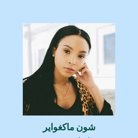
شون ماكغواير