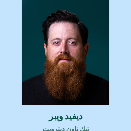
ديفيد ويبر
تيك تاون ديترويت