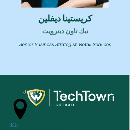
كريستينا ديفلين
تيك تاون ديترويت
Senior Business Strategist, Retail Services
الاتصال
من نحن
للشركات الصغيرة
440
للشركات الناشئة في مجال التكنولوجيا