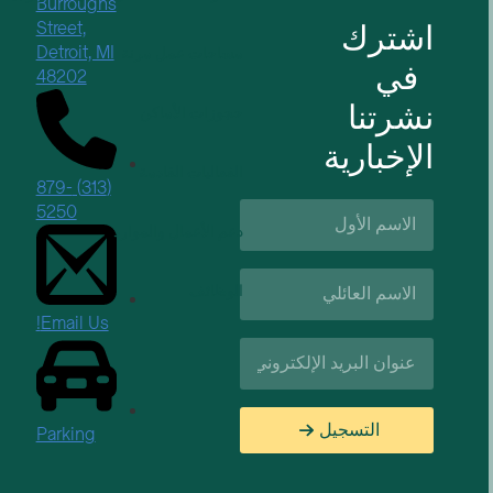
Burroughs
اشترك
Street,
Detroit, MI
مساحات عمل مرنة
في
48202
نشرتنا
حجوزات الأماكن
الإخبارية
الفعاليات القادمة
(313) 879-
الاسم
5250
الأول*
دعم الأعمال والموارد
اسم
الوظائف
العائلة*
Email Us!
البريد
الإلكتروني*
التسجيل
Parking