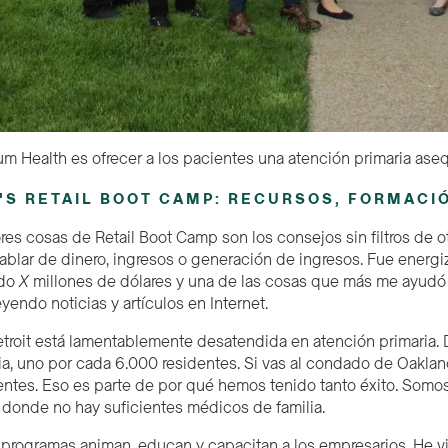
um Health es ofrecer a los pacientes una atención primaria ase
S RETAIL BOOT CAMP: RECURSOS, FORMACI
res cosas de Retail B
oot
C
amp
son los consejos sin filtros de 
blar de dinero, ingresos o generación de ingresos. Fue energi
ado
X
millones de dólares y una de las cosas que más me ayudó
endo noticias y artículos en Internet.
troit está lamentablemente desatendida en atención primaria.
ia, uno por cada 6.000 residentes. Si vas al condado de Oaklan
ntes. Eso es parte de por qué hemos tenido tanto éxito. Somos
donde no hay suficientes médicos de familia.
programas animan, educan y capacitan a los empresarios. He vi