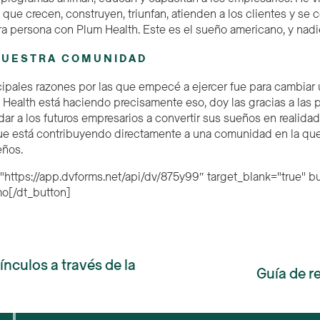
ue crecen, construyen, triunfan, atienden a los clientes y se 
ra persona con Plum Health. Este es el sueño americano, y nadie
NUESTRA COMUNIDAD
cipales razones por las que empecé a ejercer fue para cambiar
Health está haciendo precisamente eso, doy las gracias a las
ar a los futuros empresarios a convertir sus sueños en realidad
ue está contribuyendo directamente a una comunidad en la que
eños.
="https://app.dvforms.net/api/dv/875y99″ target_blank="true"
mo[/dt_button]
nculos a través de la
Guía de r