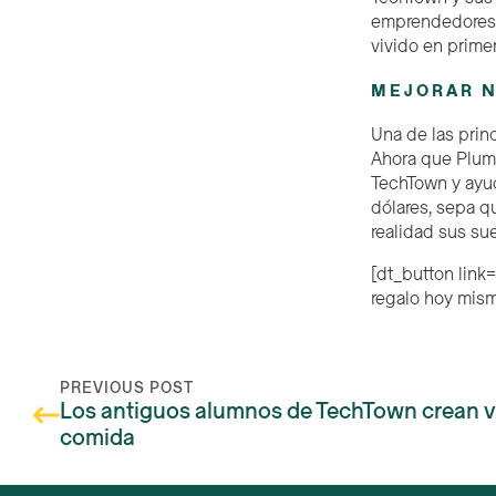
emprendedores q
vivido en prime
MEJORAR 
Una de las prin
Ahora que Plum 
TechTown y ayud
dólares, sepa q
realidad sus su
[dt_button link
regalo hoy mis
PREVIOUS POST
Los antiguos alumnos de TechTown crean ví
comida