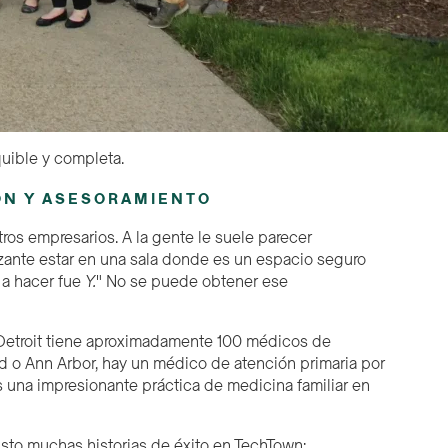
quible y completa.
ÓN Y ASESORAMIENTO
otros empresarios. A la gente le suele parecer
zante estar en una sala donde es un espacio seguro
 a
hacer
fue
Y.
" No se puede obtener ese
 Detroit tiene aproximadamente 100 médicos de
d o Ann Arbor, hay un médico de atención primaria por
 una impresionante práctica de medicina familiar en
sto muchas historias de éxito en TechTown: