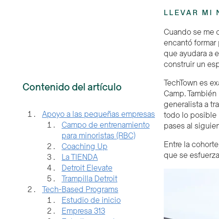
LLEVAR MI 
Cuando se me oc
encantó formar 
que ayudara a es
construir un es
TechTown es exa
Contenido del artículo
Camp. También h
generalista a tr
Apoyo a las pequeñas empresas
todo lo posible
Campo de entrenamiento
pases al siguien
para minoristas (RBC)
Entre la cohorte
Coaching Up
que se esfuerza
La TIENDA
Detroit Elevate
Trampilla Detroit
Tech-Based Programs
Estudio de inicio
Empresa 313