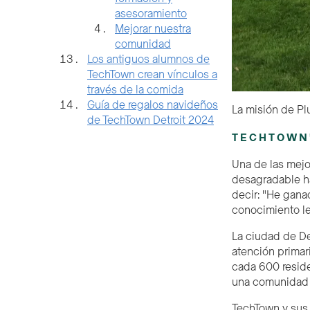
asesoramiento
Mejorar nuestra
comunidad
Los antiguos alumnos de
TechTown crean vínculos a
través de la comida
Guía de regalos navideños
La misión de Pl
de TechTown Detroit 2024
TECHTOWN'
Una de las mejo
desagradable ha
decir: "He gan
conocimiento ley
La ciudad de De
atención primar
cada 600 reside
una comunidad 
TechTown y sus 