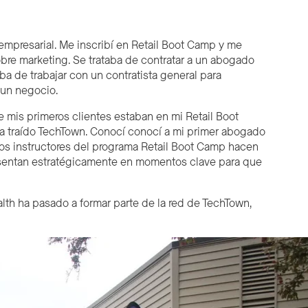
presarial. Me inscribí en Retail B
oot
C
amp
y me
obre marketing. Se trataba de contratar a un abogado
ba de trabajar con un contratista general para
 un negocio.
mis primeros clientes estaban en mi Retail B
oot
a traído TechTown.
Conocí
conocí a mi primer abogado
 Los instructores del programa Retail Boot Camp hacen
presentan estratégicamente en momentos clave para que
ealth ha pasado a formar parte de la red de TechTown,