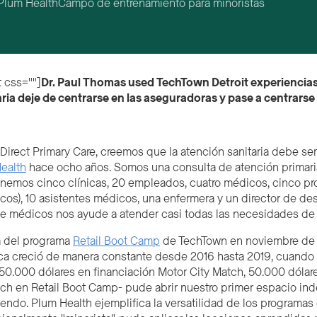
Plum Health
Campo de entrenamiento para minoristas
 css=""]
Dr. Paul Thomas use
d
TechTown
Detroit
experiencias
ria deje de centrarse en las aseguradoras y pase a centrarse 
Direct Primary Care, creemos que la atención sanitaria debe se
ealth
hace ocho años. Somos una consulta de atención primaria 
tenemos cinco clínicas, 20 empleados, cuatro médicos, cinco p
cos), 10 asistentes médicos, una enfermera y un director de de
e médicos nos ayude a atender casi todas las necesidades de 
 del programa
Retail Boot Camp
de TechTown en noviembre de 2
a creció de manera constante desde 2016 hasta 2019, cuando 
0.000 dólares en financiación Motor City Match, 50.000 dólar
tch en Retail Boot Camp- pude abrir nuestro primer espacio i
endo. Plum Health ejemplifica la versatilidad de los programas