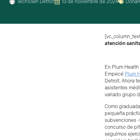
TechTown Detroit
13 de noviembre de 2024
Donar
[vc_column_text
atención sanita
En Plum Health 
Empecé
Plum H
Detroit. Ahora 
asistentes médi
variado grupo d
Como graduada
pequeña práctic
subvenciones -5
concurso de pi
seguimos ejerci