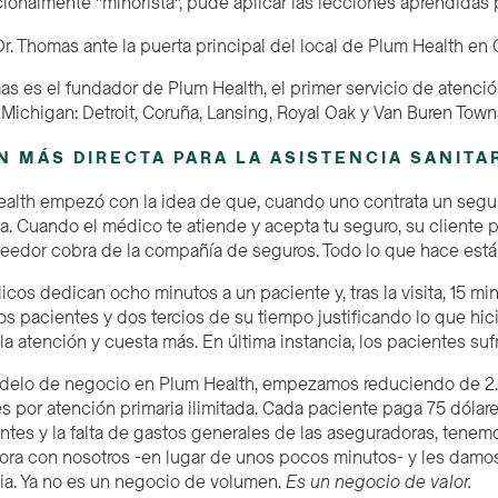
cionalmente "minorista", pude aplicar las lecciones aprendidas 
mas es el fundador de Plum Health, el primer servicio de atenció
Michigan: Detroit, Coruña, Lansing, Royal Oak y Van Buren Town
N MÁS DIRECTA PARA LA ASISTENCIA SANITA
ealth empezó con la idea de que, cuando uno contrata un segu
a. Cuando el médico te atiende y acepta tu seguro, su cliente p
veedor cobra de la compañía de seguros. Todo lo que hace está
cos dedican ocho minutos a un paciente y, tras la visita, 15 min
os pacientes y dos tercios de su tiempo justificando lo que hic
la atención y cuesta más. En última instancia, los pacientes suf
delo de negocio en Plum Health, empezamos reduciendo de 2.
es por atención primaria ilimitada. Cada paciente paga 75 dólare
ntes y la falta de gastos generales de las aseguradoras, tenemo
ora con nosotros -en lugar de unos pocos minutos- y les damos 
ria. Ya no es un negocio de volumen.
Es un negocio de valor.