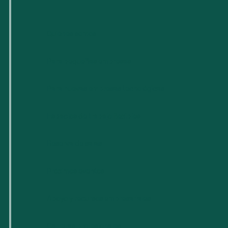
Quiénes somos
Para pequeñas empresas
Para nuevas empresas tecnológicas
Espacios de trabajo flexibles
Reserva de salas
Próximos eventos
Apoyo y recursos empresariales
Carreras profesionales