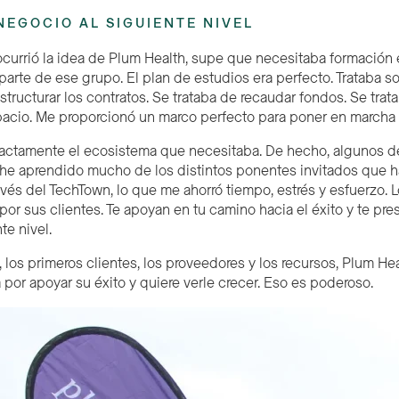
NEGOCIO AL SIGUIENTE NIVEL
urrió la idea de Plum Health, supe que necesitaba formación em
parte de ese grupo. El plan de estudios era perfecto. Trataba s
tructurar los contratos. Se trataba de recaudar fondos. Se trata
pacio. Me proporcionó un marco perfecto para poner en marcha
ctamente el ecosistema que necesitaba. De hecho, algunos de 
e aprendido mucho de los distintos ponentes invitados que h
avés del T
ech
Town, lo que me ahorró tiempo, estrés y esfuerzo.
 por sus clientes. Te apoyan en tu camino hacia el éxito y te 
te nivel.
, los primeros clientes, los proveedores y los recursos, Plum H
 por apoyar su éxito y quiere verle crecer. Eso es poderoso.