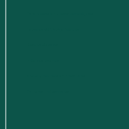
Para nuevas empresas tecnológicas
Espacios de trabajo flexibles
Reserva de salas
Próximos eventos
Apoyo y recursos empresariales
Carreras profesionales