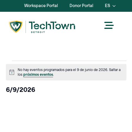
Workspace Portal
Donor Portal
ES
Events
No hay eventos programados para el 9 de junio de 2026. Saltar a
Aviso
los
próximos eventos
.
for
6/9/2026
Junio
Seleccione
la
9,
fecha.