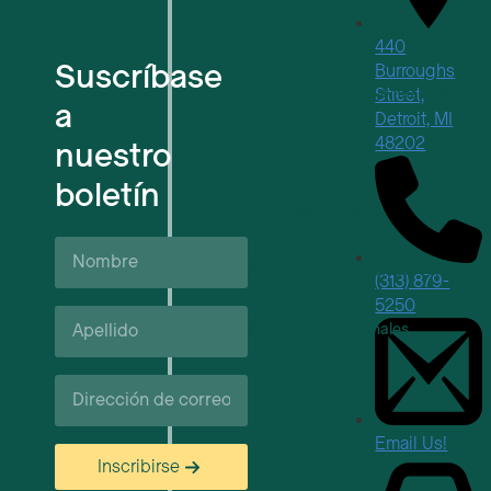
Para nuevas empresas tecnológic
440
Suscríbase
Burroughs
Espacios de trabajo flexibles
Street,
a
Detroit, MI
48202
nuestro
Reserva de salas
boletín
Próximos eventos
Nombre
Apoyo y recursos empresariales
(313) 879-
5250
Apellido*
Carreras profesionales
Correo
electrónico
Email Us!
Inscribirse