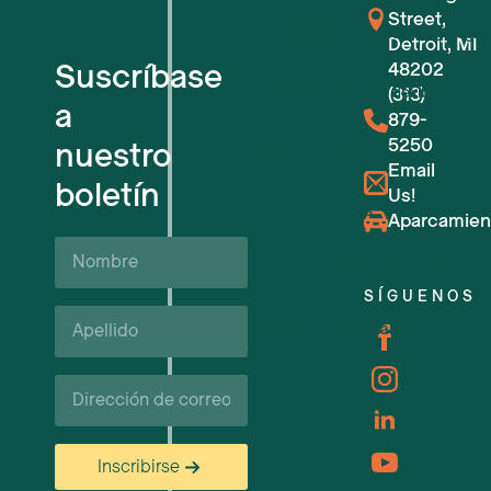
Street,
Para nuevas empresas tecnológic
Detroit, MI
Suscríbase
48202
Espacios de trabajo flexibles
(313)
a
879-
5250
nuestro
Reserva de salas
Email
boletín
Us!
Próximos eventos
Aparcamien
Nombre
Apoyo y recursos empresariales
SÍGUENOS
Apellido*
Carreras profesionales
Correo
electrónico
Inscribirse