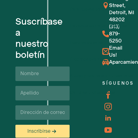
Street,
Para nuevas empresas tecnológic
Detroit, MI
Suscríbase
48202
Espacios de trabajo flexibles
(313)
a
879-
5250
nuestro
Reserva de salas
Email
boletín
Us!
Próximos eventos
Aparcamien
Nombre
Apoyo y recursos empresariales
SÍGUENOS
Apellido*
Carreras profesionales
Correo
electrónico
Inscribirse