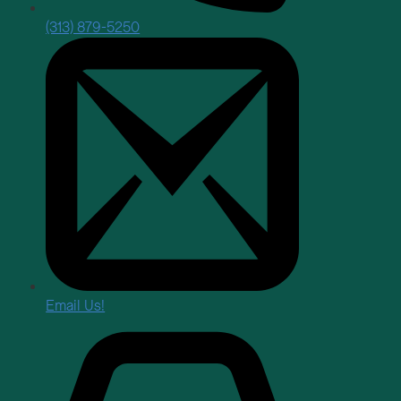
(313) 879-5250
Email Us!