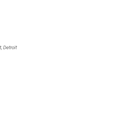
461 Burroughs St, Detroit