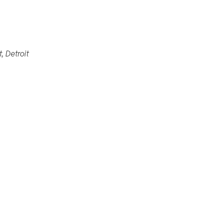
461 Burroughs St, Detroit