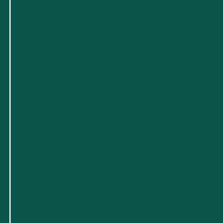
Espacios de trabajo flexibles
Reserva de salas
Próximos eventos
Apoyo y recursos empresariales
Carreras profesionales