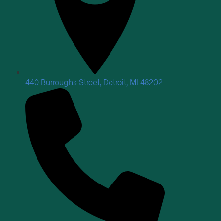
440 Burroughs Street, Detroit, MI 48202