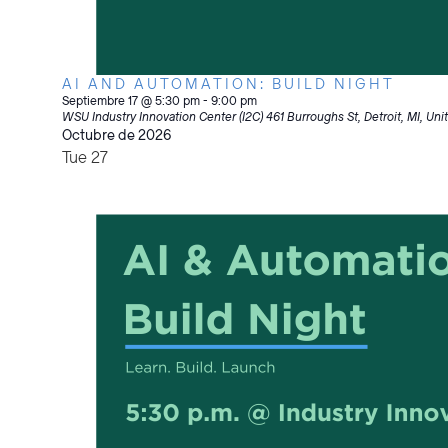
AI AND AUTOMATION: BUILD NIGHT
Septiembre 17 @ 5:30 pm
-
9:00 pm
WSU Industry Innovation Center (I2C)
461 Burroughs St, Detroit, MI, Uni
Octubre de 2026
Tue
27