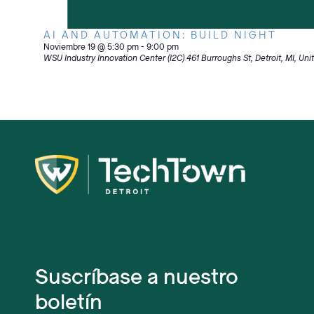
AI AND AUTOMATION: BUILD NIGHT
Noviembre 19 @ 5:30 pm
-
9:00 pm
WSU Industry Innovation Center (I2C)
461 Burroughs St, Detroit, MI, Uni
Suscríbase a nuestro
boletín