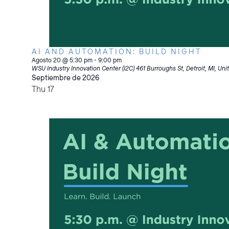
AI AND AUTOMATION: BUILD NIGHT
Agosto 20 @ 5:30 pm
-
9:00 pm
WSU Industry Innovation Center (I2C)
461 Burroughs St, Detroit, MI, Uni
Septiembre de 2026
Thu
17