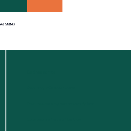
ted States
Quiénes somos
Para pequeñas empresas
Para nuevas empresas tecnológicas
Espacios de trabajo flexibles