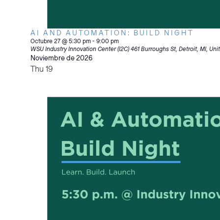
AI AND AUTOMATION: BUILD NIGHT
Octubre 27 @ 5:30 pm
-
9:00 pm
WSU Industry Innovation Center (I2C)
461 Burroughs St, Detroit, MI, Uni
Noviembre de 2026
Thu
19