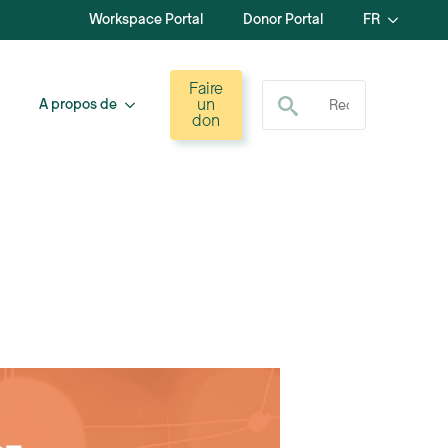
Workspace Portal
Donor Portal
FR
Recherche de :
Faire
un
A propos de
don