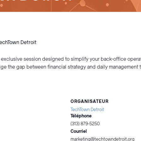
 TechTown Detroit
 exclusive session designed to simplify your back-office oper
ge the gap between financial strategy and daily management to
ORGANISATEUR
TechTown Detroit
Téléphone
(313) 879-5250
Courriel
marketing@techtowndetroit.org