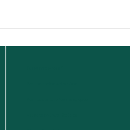
Qui sommes-nous ?
Pour les petites entreprises
Pour les startups technologiques
Espaces de travail flexibles