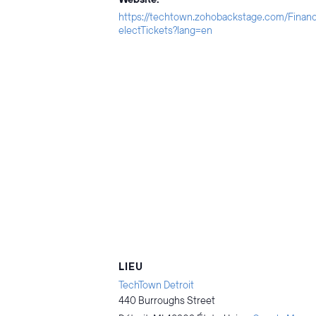
https://techtown.zohobackstage.com/Finan
electTickets?lang=en
LIEU
TechTown Detroit
440 Burroughs Street