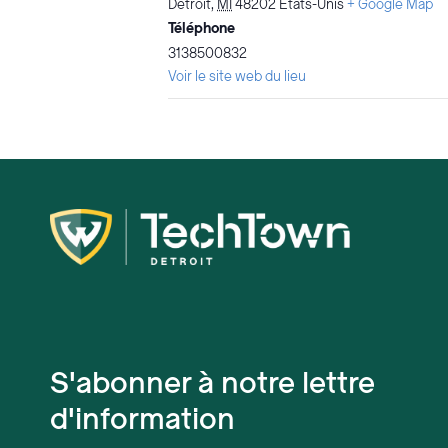
Détroit
,
MI
48202
États-Unis
+ Google Map
Téléphone
3138500832
Voir le site web du lieu
S'abonner à notre lettre
d'information