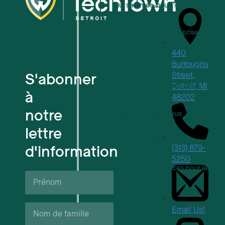
Qui sommes-nous ?
Pour les petites entreprises
440
Pour les startups technologiques
Burroughs
S'abonner
Street,
Detroit, MI
Espaces de travail flexibles
à
48202
notre
Réservations de lieux
lettre
Événements à venir
d'information
(313) 879-
5250
Soutien et ressources pour les ent
Prénom*
Carrières
Nom
Email Us!
de
famille*