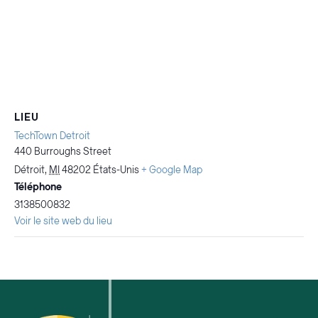
LIEU
TechTown Detroit
440 Burroughs Street
Détroit
,
MI
48202
États-Unis
+ Google Map
Téléphone
3138500832
Voir le site web du lieu