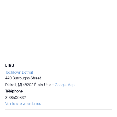
LIEU
TechTown Detroit
440 Burroughs Street
Détroit
,
MI
48202
États-Unis
+ Google Map
Téléphone
3138500832
Voir le site web du lieu