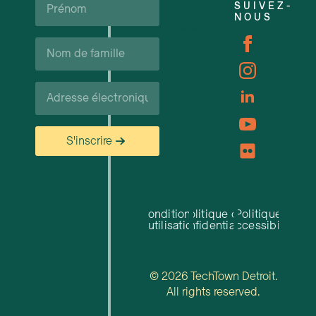
SUIVEZ-
NOUS
Carrières
Nom
de
famille*
Courriel*
S'inscrire
Conditions
Politique de
Politique
d'utilisation
confidentialité
d'accessibilité
© 2026 TechTown Detroit.
All rights reserved.