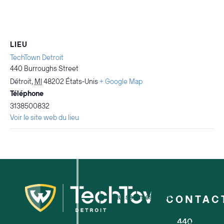
LIEU
TechTown Detroit
440 Burroughs Street
Détroit
,
MI
48202
États-Unis
+ Google Map
Téléphone
3138500832
Voir le site web du lieu
Qui sommes-nous ?
CONTAC
440