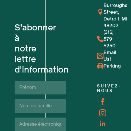
Pour les petites entreprises
Burroughs
Street,
Pour les startups technologiques
Detroit, MI
S'abonner
48202
Espaces de travail flexibles
(313)
à
879-
5250
notre
Réservations de lieux
Email
lettre
Us!
Événements à venir
Parking
d'information
Soutien et ressources pour les ent
Prénom*
SUIVEZ-
NOUS
Carrières
Nom
de
famille*
Courriel*