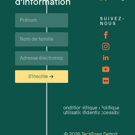
d'information
Soutien et ressources pour les ent
Prénom*
SUIVEZ-
NOUS
Carrières
Nom
de
famille*
Courriel*
S'inscrire
Conditions
Politique de
Politique
d'utilisation
confidentialité
d'accessibilité
© 2026 TechTown Detroit.