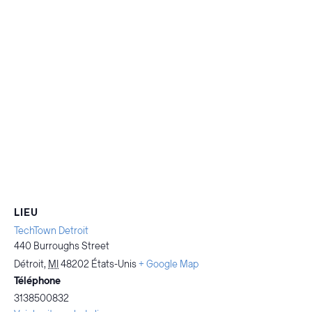
LIEU
TechTown Detroit
440 Burroughs Street
Détroit
,
MI
48202
États-Unis
+ Google Map
Téléphone
3138500832