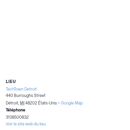
LIEU
TechTown Detroit
440 Burroughs Street
Détroit
,
MI
48202
États-Unis
+ Google Map
Téléphone
3138500832
Voir le site web du lieu