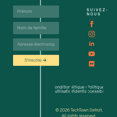
Soutien et ressources pour les ent
Prénom*
SUIVEZ-
NOUS
Carrières
Nom
de
famille*
Courriel*
S'inscrire
Conditions
Politique de
Politique
d'utilisation
confidentialité
d'accessibilité
© 2026 TechTown Detroit.
All rights reserved.