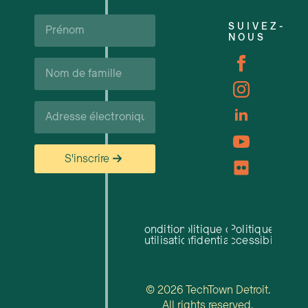
Soutien et ressources pour les ent
Prénom*
SUIVEZ-
NOUS
Carrières
Nom
de
famille*
Courriel*
S'inscrire
Conditions
Politique de
Politique
d'utilisation
confidentialité
d'accessibilité
© 2026 TechTown Detroit.
All rights reserved.