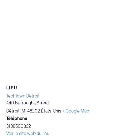
LIEU
TechTown Detroit
440 Burroughs Street
Détroit
,
MI
48202
États-Unis
+ Google Map
Téléphone
3138500832
Voir le site web du lieu