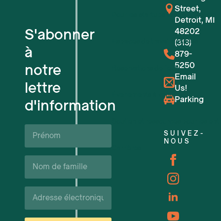
Street,
Pour les startups technologiques
Detroit, MI
S'abonner
48202
Espaces de travail flexibles
(313)
à
879-
5250
notre
Réservations de lieux
Email
lettre
Us!
Événements à venir
Parking
d'information
Soutien et ressources pour les ent
Prénom*
SUIVEZ-
NOUS
Carrières
Nom
de
famille*
Courriel*