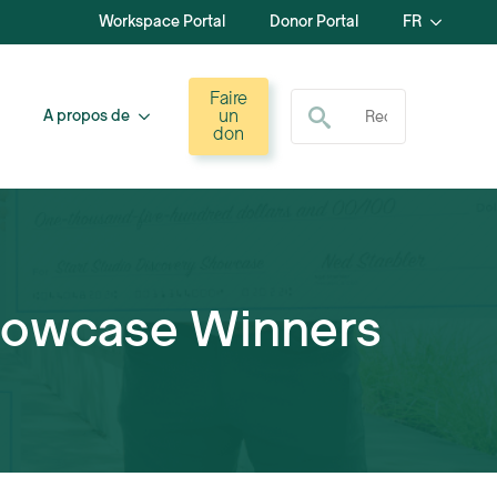
Workspace Portal
Donor Portal
FR
Recherche de :
Faire
un
A propos de
don
Showcase Winners