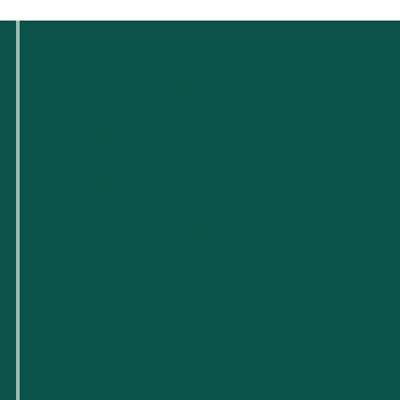
Qui sommes-nous ?
Pour les petites entreprises
Pour les startups technologiques
Espaces de travail flexibles
Réservations de lieux
Événements à venir
Soutien et ressources pour les entreprises