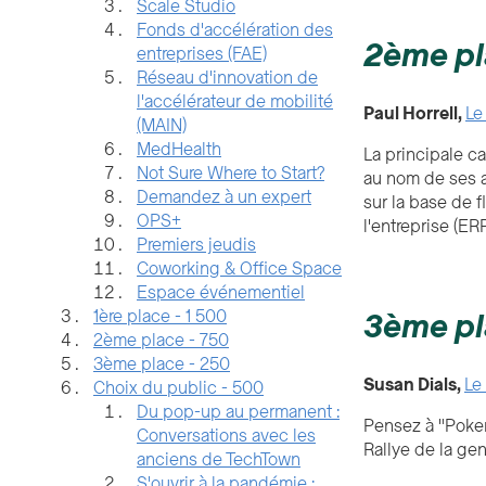
Scale Studio
Fonds d'accélération des
2ème pl
entreprises (FAE)
Réseau d'innovation de
l'accélérateur de mobilité
Paul Horrell,
Le
(MAIN)
MedHealth
La principale c
Not Sure Where to Start?
au nom de ses a
Demandez à un expert
sur la base de 
OPS+
l'entreprise (E
Premiers jeudis
Coworking & Office Space
Espace événementiel
1ère place - 1 500
3ème pl
2ème place - 750
3ème place - 250
Susan Dials,
Le 
Choix du public - 500
Du pop-up au permanent :
Pensez à "Pokem
Conversations avec les
Rallye de la gen
anciens de TechTown
S'ouvrir à la pandémie :