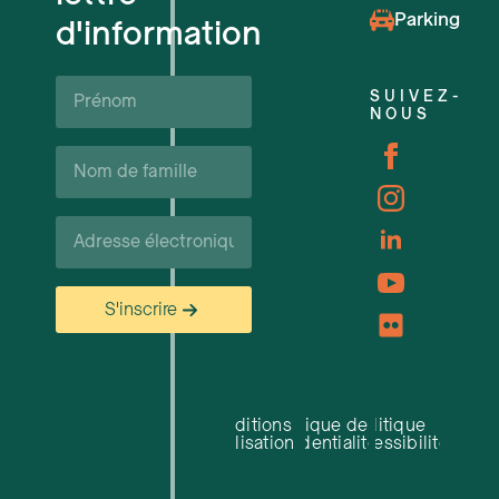
Événements à venir
Parking
d'information
Soutien et ressources pour les ent
Prénom*
SUIVEZ-
NOUS
Carrières
Nom
de
famille*
Courriel*
S'inscrire
Conditions
Politique de
Politique
d'utilisation
confidentialité
d'accessibilité