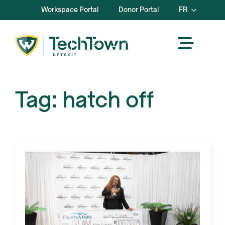
Workspace Portal
Donor Portal
FR
Tag:
hatch off