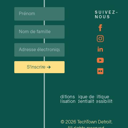
Soutien et ressources pour les ent
Prénom*
SUIVEZ-
NOUS
Carrières
Nom
de
famille*
Courriel*
S'inscrire
Conditions
Politique de
Politique
d'utilisation
confidentialité
d'accessibilité
© 2026 TechTown Detroit.