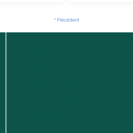
" Précédent
Qui sommes-nous ?
Pour les petites entreprises
Pour les startups technologiques
Espaces de travail flexibles
Réservations de lieux