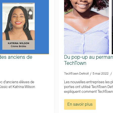
 des anciens de
Du pop-up au permane
TechTown
TechTown Detroit
5 mai 2022
c d'anciens élèves de
Les nouvelles entreprises les pl
ssic et Katrina Wilson
portes ont utilisé TechTown Detr
expliquent comment TechTown s
En savoir plus