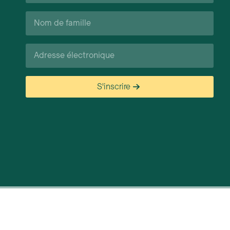
Nom
de
famille*
Courriel*
S'inscrire