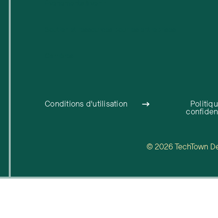
Événements à venir
Soutien et ressources pour les entreprises
Carrières
Conditions d'utilisation
Politiq
confident
© 2026 TechTown Detr