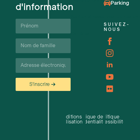
Événements à venir
Parking
d'information
Soutien et ressources pour les ent
Prénom*
SUIVEZ-
NOUS
Carrières
Nom
de
famille*
Courriel*
S'inscrire
Conditions
Politique de
Politique
d'utilisation
confidentialité
d'accessibilité