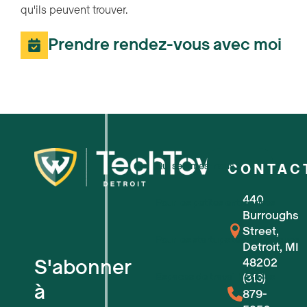
qu'ils peuvent trouver.
Prendre rendez-vous avec moi
Qui sommes-nous ?
CONTAC
440
Pour les petites entreprises
Burroughs
Street,
Pour les startups technologiques
Detroit, MI
S'abonner
48202
Espaces de travail flexibles
(313)
à
879-