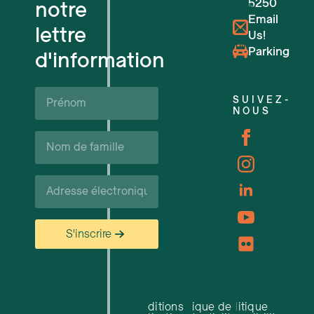
5250
notre
Réservations de lieux
Email
lettre
Us!
Événements à venir
Parking
d'information
Soutien et ressources pour les ent
Prénom*
SUIVEZ-
NOUS
Carrières
Nom
de
famille*
Courriel*
S'inscrire
Conditions
Politique de
Politique