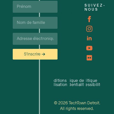
Prénom*
SUIVEZ-
NOUS
Carrières
Nom
de
famille*
Courriel*
S'inscrire
Conditions
Politique de
Politique
d'utilisation
confidentialité
d'accessibilité
© 2026 TechTown Detroit.
All rights reserved.