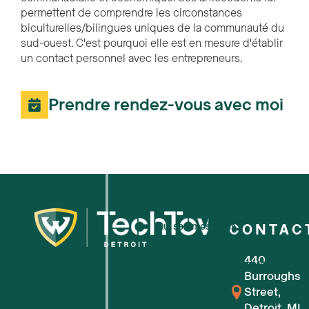
permettent de comprendre les circonstances
biculturelles/bilingues uniques de la communauté du
sud-ouest. C'est pourquoi elle est en mesure d'établir
un contact personnel avec les entrepreneurs.
Prendre rendez-vous avec moi
Qui sommes-nous ?
CONTAC
440
Pour les petites entreprises
Burroughs
Street,
Pour les startups technologiques
Detroit, MI