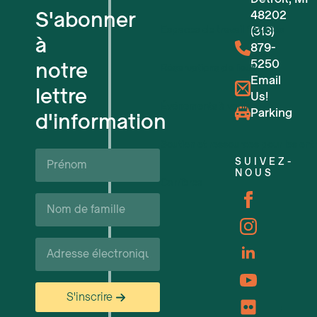
S'abonner
48202
Espaces de travail flexibles
(313)
à
879-
5250
notre
Réservations de lieux
Email
lettre
Us!
Événements à venir
Parking
d'information
Soutien et ressources pour les ent
Prénom*
SUIVEZ-
NOUS
Carrières
Nom
de
famille*
Courriel*
S'inscrire