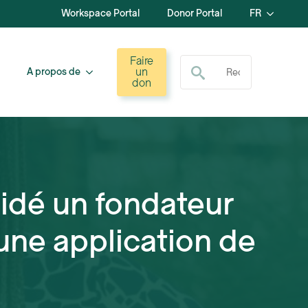
Workspace Portal
Donor Portal
FR
Recherche de :
Faire
un
A propos de
don
aidé un fondateur
une application de