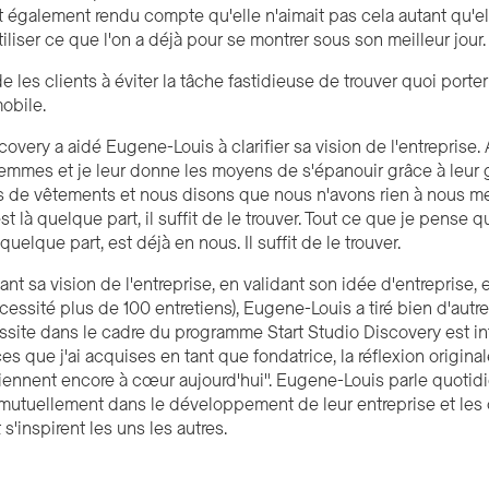
est également rendu compte qu'elle n'aimait pas cela autant qu'el
iliser ce que l'on a déjà pour se montrer sous son meilleur jour.
e les clients à éviter la tâche fastidieuse de trouver quoi por
mobile.
covery a aidé Eugene-Louis à clarifier sa vision de l'entreprise. 
femmes et je leur donne les moyens de s'épanouir grâce à leur 
s de vêtements et nous disons que nous n'avons rien à nous met
st là quelque part, il suffit de le trouver. Tout ce que je pense
quelque part, est déjà en nous. Il suffit de le trouver.
ant sa vision de l'entreprise, en validant son idée d'entreprise
,
e
écessité plus de 100 entretiens), Eugene-Louis a tiré bien d'au
site dans le cadre du programme Start Studio Discovery est intan
s que j'ai acquises en tant que fondatrice, la réflexion original
tiennent encore à cœur aujourd'hui". Eugene-Louis parle quotid
mutuellement dans le développement de leur entreprise et les 
s'inspirent les uns les autres.