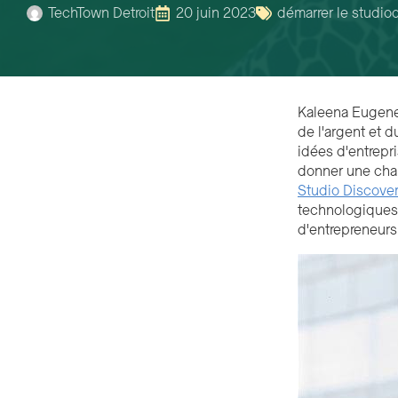
TechTown Detroit
20 juin 2023
démarrer le studio
Kaleena Eugene
de l'argent et 
idées d'entrepr
donner une chan
Studio Discove
technologiques.
d'entrepreneurs