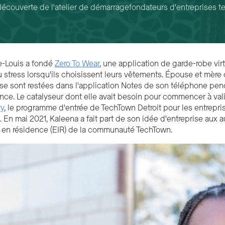
découverte de l'atelier de démarrage
fondateurs d'entreprises 
-Louis a fondé
Zero To Wear
, une application de garde-robe vir
du stress lorsqu'ils choisissent leurs vêtements. Épouse et mèr
ise sont restées dans l'application Notes de son téléphone penda
ce. Le catalyseur dont elle avait besoin pour commencer à vali
ry
, le programme d'entrée de TechTown Detroit pour les entrepri
 En mai 2021, Kaleena a fait part de son idée d'entreprise aux 
 en résidence (EIR) de la communauté TechTown.