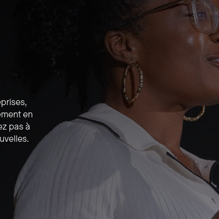
prises,
lement en
ez pas à
uvelles.