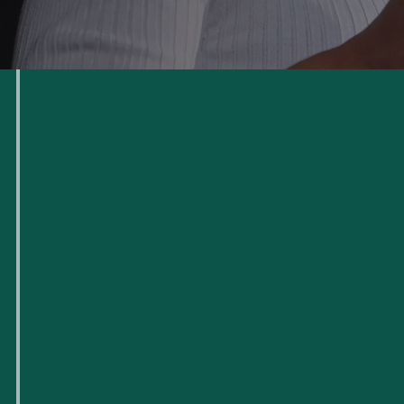
Qui sommes-nous ?
Pour les petites entreprises
Pour les startups technologiques
Espaces de travail flexibles
Réservations de lieux
Événements à venir