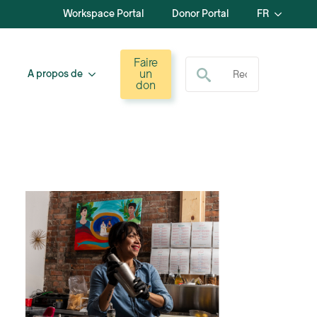
Workspace Portal
Donor Portal
FR
Recherche de :
Faire
un
A propos de
don