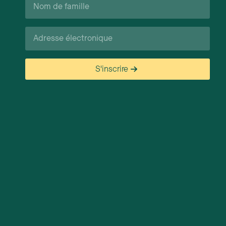
de
famille*
Courriel*
S'inscrire