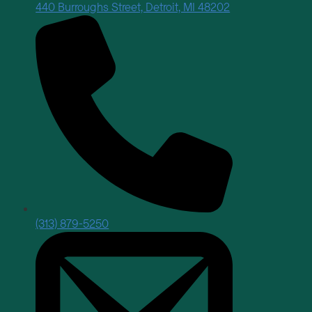
440 Burroughs Street, Detroit, MI 48202
(313) 879-5250