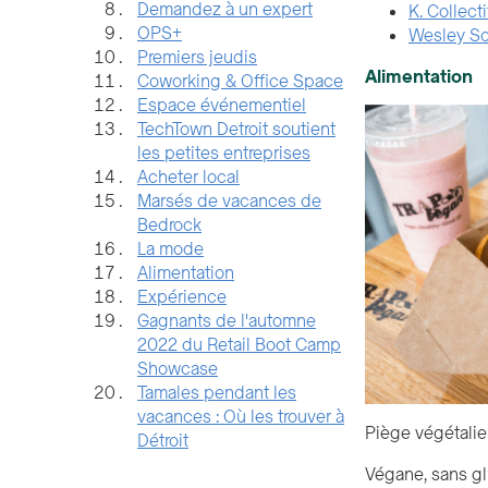
Demandez à un expert
K. Collect
OPS+
Wesley Sc
Premiers jeudis
Alimentation
Coworking & Office Space
Espace événementiel
TechTown Detroit soutient
les petites entreprises
Acheter local
Marsés de vacances de
Bedrock
La mode
Alimentation
Expérience
Gagnants de l'automne
2022 du Retail Boot Camp
Showcase
Tamales pendant les
vacances : Où les trouver à
Piège végétali
Détroit
Végane, sans glu