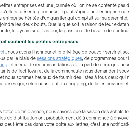
etites entreprises est une journée où l'on ne se contente pas d
qu'elle représente pour nous. Il peut s'agir d'une entreprise née 
e entreprise héritée d'un quartier qui comptait sur sa pérennité, q
joindre les deux bouts. Quelle que soit la raison de leur existenc
cité, le dynamisme, l'ardeur, la passion et le besoin de continu
it soutient les petites entreprises
oit
, nous avons l'honneur et le privilège de pouvoir servir et s
ous par le biais de
sessions stratégiques
, de programmes pour l
rong
, et même de recommandations de la part de ceux que nous 
abitants de TechTown et de la communauté nous demandent sou
, et nous sommes heureux de fournir des listes à tous ceux qu
reprises qui, selon nous, font du shopping, de la restauration e
s fêtes de fin d'année, nous savons que la saison des achats fe
les de distribution ont probablement déjà commencé à envoyer 
z peut-être pas dans votre boîte aux lettres, c'est une notifica