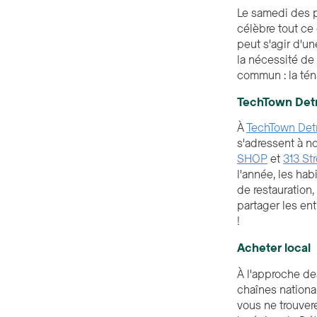
Le samedi des p
célèbre tout ce 
peut s'agir d'un
la nécessité de 
commun : la téna
TechTown Detro
À
TechTown Detr
s'adressent à n
SHOP
et
313 St
l'année, les h
de restauration
partager les ent
!
Acheter local
À l'approche de
chaînes nationa
vous ne trouvere