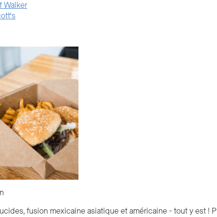
if Walker
ott's
en
cides, fusion mexicaine asiatique et américaine - tout y est ! P