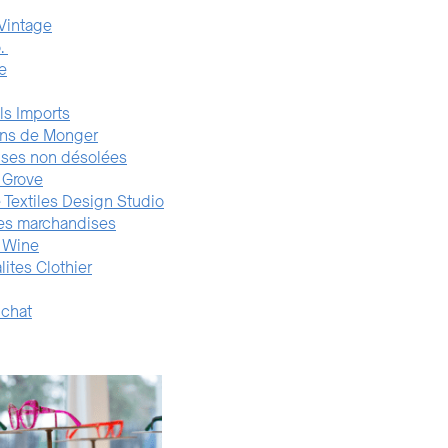
Vintage
o.
e
ls Imports
ons de Monger
ses non désolées
 Grove
 Textiles Design Studio
 les marchandises
 Wine
lites Clothier
 chat