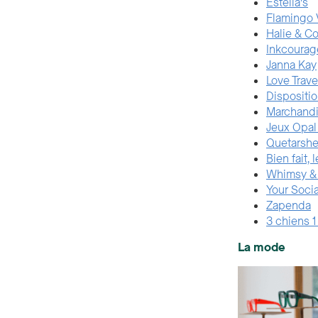
Estella's
Flamingo 
Halie & C
Inkcourag
Janna Kay
Love Trave
Dispositi
Marchandi
Jeux Opal
Quetarshe
Bien fait,
Whimsy &
Your Socia
Zapenda
3 chiens 1
La mode