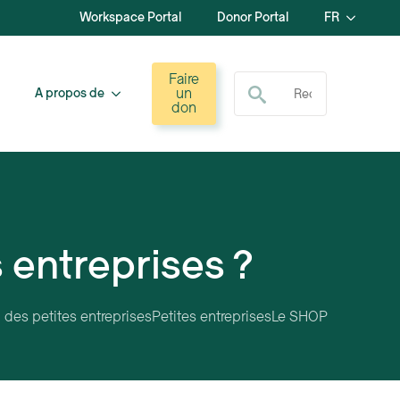
Workspace Portal
Donor Portal
FR
Recherche de :
Faire
un
A propos de
don
 entreprises ?
des petites entreprises
Petites entreprises
Le SHOP