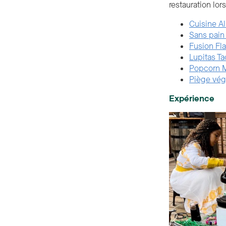
restauration lo
Cuisine A
Sans pai
Fusion Fla
Lupitas T
Popcorn M
Piège vég
Expérience