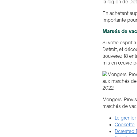
la région de Dé
En achetant aupr
importante pour
Marsés de va
Si votre esprit 
Detroit, et déc
trouverez 18 ent
mis en œuvre po
Mongers' Provis
marchés de vac
Le grenier
Cookette
Dcreated 