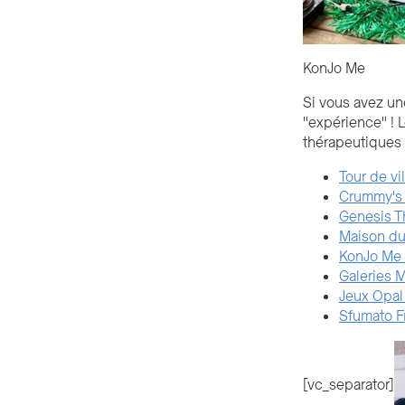
KonJo Me
Si vous avez un
"expérience" ! L
thérapeutiques 
Tour de vi
Crummy's 
Genesis 
Maison du
KonJo Me
Galeries 
Jeux Opal
Sfumato F
[vc_separator]