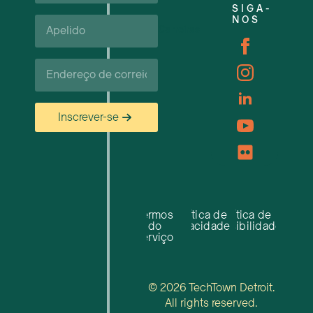
SIGA-
Apelido*
NOS
Carreiras
Correio
eletrónico*
Inscrever-se
Termos
Política de
Política de
do
privacidade
acessibilidade
serviço
© 2026 TechTown Detroit.
All rights reserved.