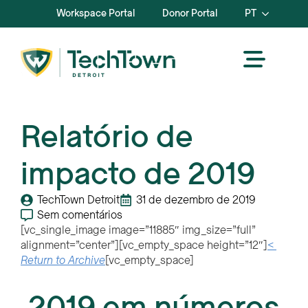
Workspace Portal
Donor Portal
PT
Relatório de
impacto de 2019
TechTown Detroit
31 de dezembro de 2019
Sem comentários
[vc_single_image image=”11885″ img_size=”full”
alignment=”center”][vc_empty_space height=”12″]
<
Return to Archive
[vc_empty_space]
2019 em números