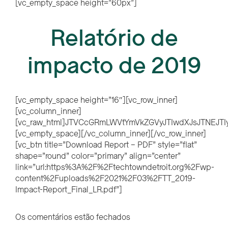
[vc_empty_space height=”60px”]
Relatório de
impacto de 2019
[vc_empty_space height=”16″][vc_row_inner]
[vc_column_inner]
[vc_raw_html]JTVCcGRmLWVtYmVkZGVyJTIwdXJsJTNEJ
[vc_empty_space][/vc_column_inner][/vc_row_inner]
[vc_btn title=”Download Report – PDF” style=”flat”
shape=”round” color=”primary” align=”center”
link=”url:https%3A%2F%2Ftechtowndetroit.org%2Fwp-
content%2Fuploads%2F2021%2F03%2FTT_2019-
Impact-Report_Final_LR.pdf”]
Os comentários estão fechados