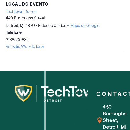
LOCAL DO EVENTO
TechTown Detroit
440 Burroughs Street
Detroit
,
MI
48202
Estados Unidos
+ Mapa do Google
Telefone
3138500832
Ver sítio Web do local
Quem somos
CONTAC
440
Para as pequenas empresas
Burroughs
Street,
Para empresas tecnológicas em f
Detroit, MI