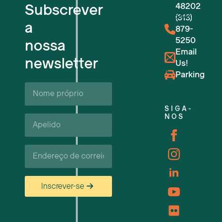
Subscrever
48202
Espaços de trabalho flexíveis
(313)
a
879-
5250
nossa
Reservas de locais
Email
newsletter
Us!
Próximos eventos
Parking
Nome
próprio*
Apoio e recursos às empresas
SIGA-
Apelido*
NOS
Carreiras
Correio
eletrónico*
Inscrever-se