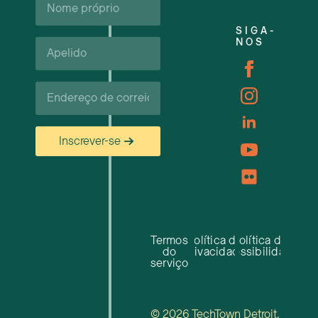
próprio*
Apoio e recursos às empresas
SIGA-
Apelido*
NOS
Carreiras
Correio
eletrónico*
Inscrever-se
Termos
Política de
Política de
do
privacidade
acessibilidade
serviço
© 2026 TechTown Detroit.