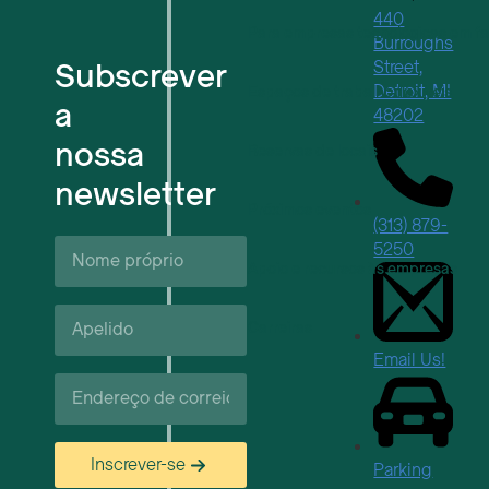
440
Para empresas tecnológicas em f
Burroughs
Subscrever
Street,
Detroit, MI
Espaços de trabalho flexíveis
a
48202
nossa
Reservas de locais
newsletter
Próximos eventos
(313) 879-
Nome
5250
próprio*
Apoio e recursos às empresas
Apelido*
Carreiras
Email Us!
Correio
eletrónico*
Inscrever-se
Parking