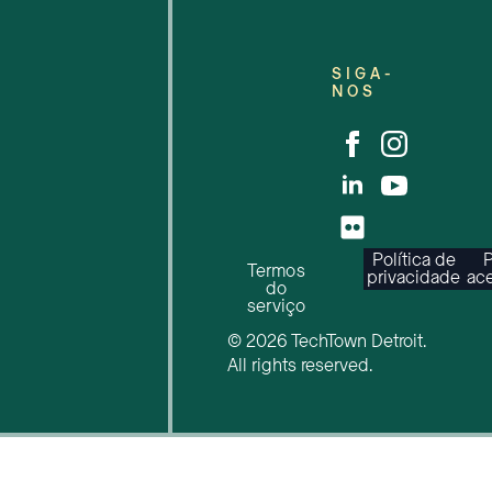
SIGA-
NOS
Política de
P
Termos
privacidade
ace
do
serviço
© 2026 TechTown Detroit.
All rights reserved.