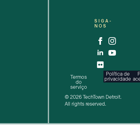
SIGA-
NOS
Política de
P
Termos
privacidade
ace
do
serviço
© 2026 TechTown Detroit.
All rights reserved.