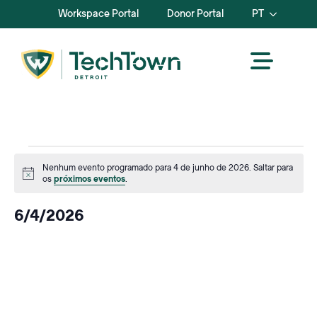
Workspace Portal
Donor Portal
PT
Events
Nenhum evento programado para 4 de junho de 2026. Saltar para
Aviso
os
próximos eventos
.
for
6/4/2026
junho
Selecionar
data.
4,