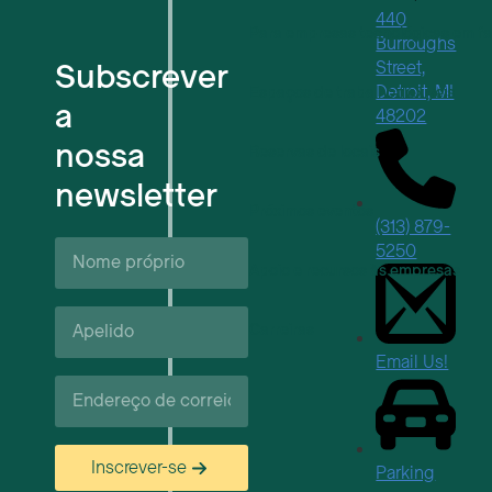
440
Para empresas tecnológicas em f
Burroughs
Subscrever
Street,
Detroit, MI
Espaços de trabalho flexíveis
a
48202
nossa
Reservas de locais
newsletter
Próximos eventos
(313) 879-
Nome
5250
próprio*
Apoio e recursos às empresas
Apelido*
Carreiras
Email Us!
Correio
eletrónico*
Inscrever-se
Parking