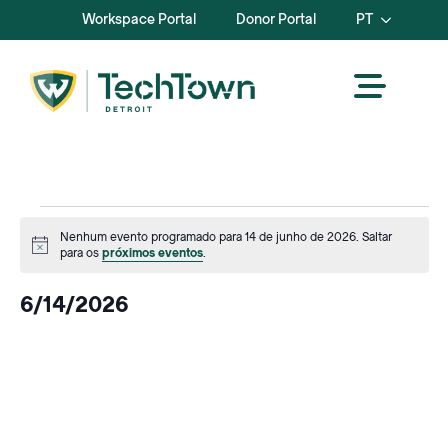
Workspace Portal
Donor Portal
PT
Events
Nenhum evento programado para 14 de junho de 2026. Saltar
Aviso
para os
próximos eventos
.
for
6/14/2026
junho
Selecionar
data.
14,