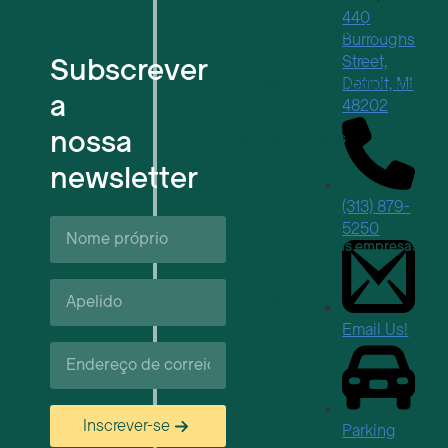
440
Para empresas tecnológicas em f
Burroughs
Subscrever
Street,
Detroit, MI
Espaços de trabalho flexíveis
a
48202
nossa
Reservas de locais
newsletter
Próximos eventos
(313) 879-
Nome
5250
próprio*
Apoio e recursos às empresas
Apelido*
Carreiras
Email Us!
Correio
eletrónico*
Inscrever-se
Parking