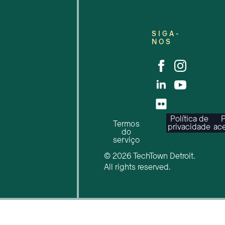
SIGA-
NOS
Política de
P
Termos
privacidade
ace
do
serviço
© 2026 TechTown Detroit.
All rights reserved.